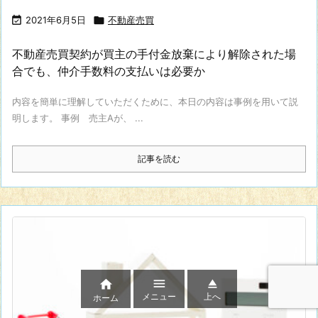

2021年6月5日

不動産売買
不動産売買契約が買主の手付金放棄により解除された場
合でも、仲介手数料の支払いは必要か
内容を簡単に理解していただくために、本日の内容は事例を用いて説
明します。 事例 売主Aが、 ...
記事を読む



メニュー
上へ
ホーム