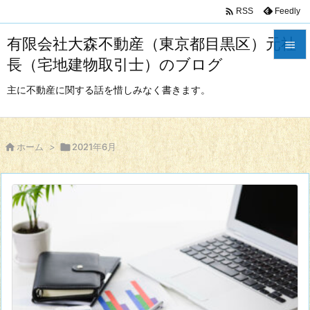

Feedly
RSS
有限会社大森不動産（東京都目黒区）元社

長（宅地建物取引士）のブログ

メニュ
主に不動産に関する話を惜しみなく書きます。

サイド


ホーム
>

2021年6月
前へ

次へ

検索