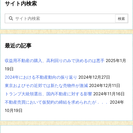
に
サイト内検索
関
す
る
記
事
を
表
最近の記事
示
収益用不動産の購入、高利回りのみで決めるのは悪手
2025年1月
19日
2024年における不動産動向の振り返り
2024年12月27日
東京およびその近郊では新たな売物件が激減
2024年12月11日
トランプ大統領選出、国内不動産に対する影響
2024年11月16日
不動産売買において仮契約の締結を求められたが．．．
2024年
10月19日