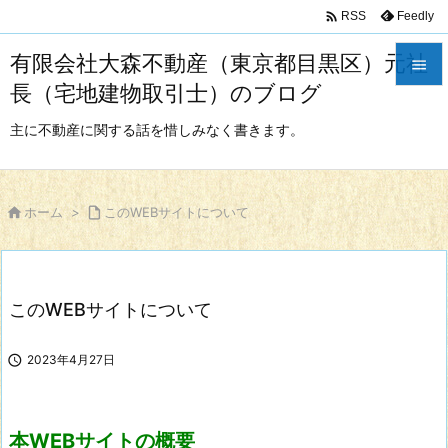

Feedly
RSS
有限会社大森不動産（東京都目黒区）元社

長（宅地建物取引士）のブログ

メニュ
主に不動産に関する話を惜しみなく書きます。

サイド


ホーム
>

このWEBサイトについて
前へ

次へ
このWEBサイトについて

検索

2023年4月27日
本WEBサイトの概要