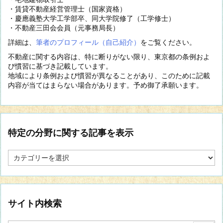
・賃貸不動産経営管理士（国家資格）
・慶應義塾大学工学部卒、同大学院修了（工学修士）
・不動産三田会会員（元事務局長）
詳細は、
筆者のプロフィール（自己紹介）
をご覧ください。
不動産に関する内容は、特に断りがない限り、東京都の条例およ
び慣習に基づき記載しています。
地域により条例および慣習が異なることがあり、このために記載
内容が当てはまらない場合があります。予め御了承願います。
特定の分野に関する記事を表示
特
定
の
分
野
に
サイト内検索
関
す