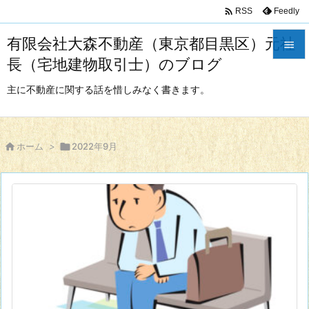

Feedly
RSS
有限会社大森不動産（東京都目黒区）元社

長（宅地建物取引士）のブログ

メニュ
主に不動産に関する話を惜しみなく書きます。

サイド


ホーム
>

2022年9月
前へ

次へ

検索