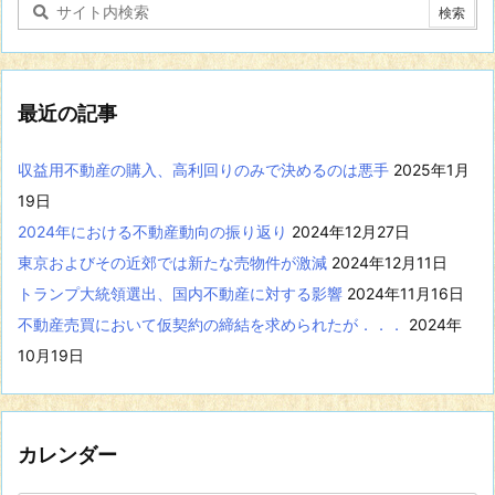
る
記
事
を
表
最近の記事
示
収益用不動産の購入、高利回りのみで決めるのは悪手
2025年1月
19日
2024年における不動産動向の振り返り
2024年12月27日
東京およびその近郊では新たな売物件が激減
2024年12月11日
トランプ大統領選出、国内不動産に対する影響
2024年11月16日
不動産売買において仮契約の締結を求められたが．．．
2024年
10月19日
カレンダー