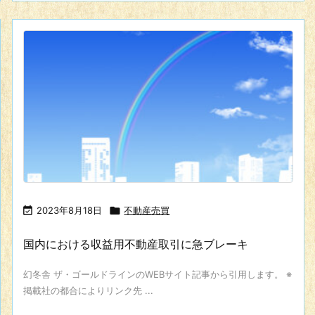

2023年8月18日

不動産売買
国内における収益用不動産取引に急ブレーキ
幻冬舎 ザ・ゴールドラインのWEBサイト記事から引用します。 ※
掲載社の都合によりリンク先 ...