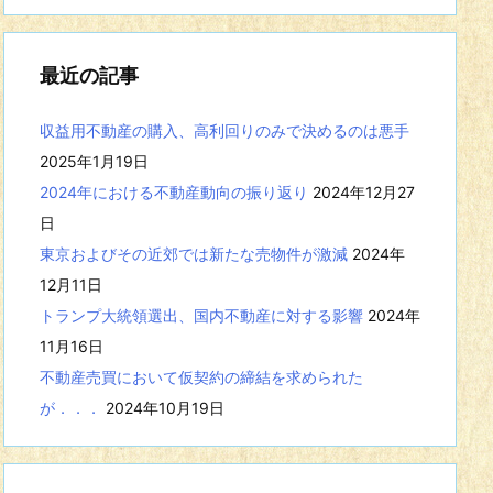
事
を
表
最近の記事
示
収益用不動産の購入、高利回りのみで決めるのは悪手
2025年1月19日
2024年における不動産動向の振り返り
2024年12月27
日
東京およびその近郊では新たな売物件が激減
2024年
12月11日
トランプ大統領選出、国内不動産に対する影響
2024年
11月16日
不動産売買において仮契約の締結を求められた
が．．．
2024年10月19日