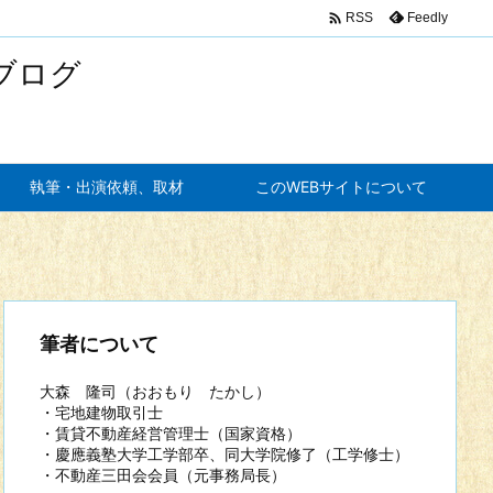

Feedly
RSS
ブログ
執筆・出演依頼、取材
このWEBサイトについて
筆者について
大森 隆司（おおもり たかし）
・宅地建物取引士
・賃貸不動産経営管理士（国家資格）
・慶應義塾大学工学部卒、同大学院修了（工学修士）
・不動産三田会会員（元事務局長）