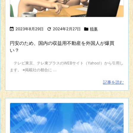

2023年8月29日

2024年2月27日

時事
円安のため、国内の収益用不動産を外国人が爆買
い？
テレビ東京、テレ東プラスのWEBサイト（Yahoo!）から引用し
ます。 ※掲載社の都合に ...
記事を読む