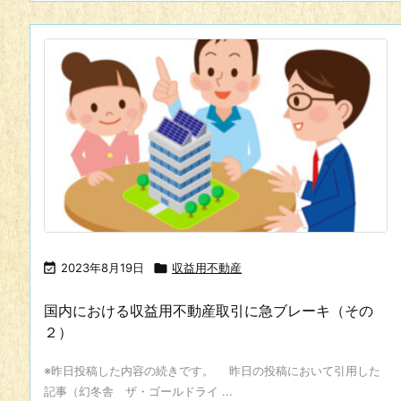

2023年8月19日

収益用不動産
国内における収益用不動産取引に急ブレーキ（その
２）
※昨日投稿した内容の続きです。 昨日の投稿において引用した
記事（幻冬舎 ザ・ゴールドライ ...