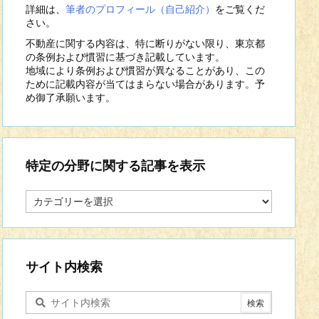
詳細は、
筆者のプロフィール（自己紹介）
をご覧くだ
さい。
不動産に関する内容は、特に断りがない限り、東京都
の条例および慣習に基づき記載しています。
地域により条例および慣習が異なることがあり、この
ために記載内容が当てはまらない場合があります。予
め御了承願います。
特定の分野に関する記事を表示
特
定
の
分
野
に
サイト内検索
関
す
る
記