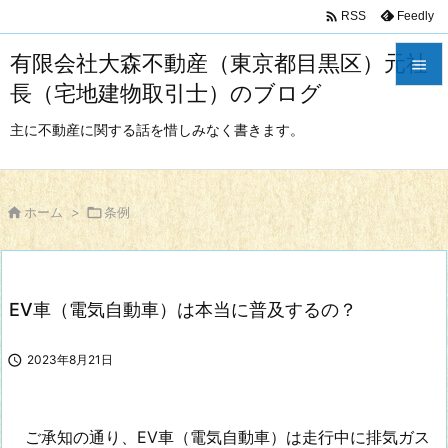

Feedly
RSS
有限会社大森不動産（東京都目黒区）元社

長（宅地建物取引士）のブログ

メニュ
主に不動産に関する話を惜しみなく書きます。

サイド


ホーム
>

条例
前へ

次へ
EV車（電気自動車）は本当に普及するの？

検索

2023年8月21日
ご承知の通り、EV車（電気自動車）は走行中に排気ガス