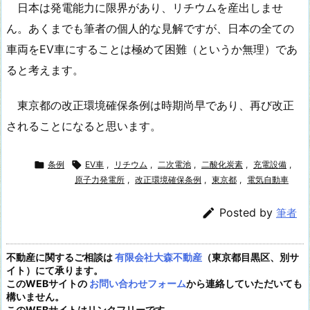
日本は発電能力に限界があり、リチウムを産出しませ
ん。あくまでも筆者の個人的な見解ですが、日本の全ての
車両をEV車にすることは極めて困難（というか無理）であ
ると考えます。
東京都の改正環境確保条例は時期尚早であり、再び改正
されることになると思います。

条例

EV車
,
リチウム
,
二次電池
,
二酸化炭素
,
充電設備
,
原子力発電所
,
改正環境確保条例
,
東京都
,
電気自動車

Posted by
筆者
不動産に関するご相談は
有限会社大森不動産
（東京都目黒区、別サ
イト）にて承ります。
このWEBサイトの
お問い合わせフォーム
から連絡していただいても
構いません。
このWEBサイトはリンクフリーです。