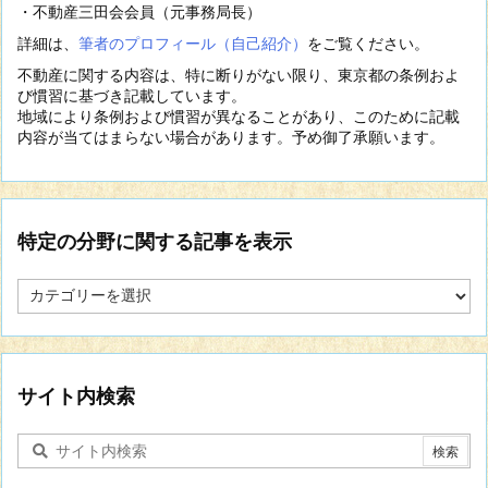
・不動産三田会会員（元事務局長）
詳細は、
筆者のプロフィール（自己紹介）
をご覧ください。
不動産に関する内容は、特に断りがない限り、東京都の条例およ
び慣習に基づき記載しています。
地域により条例および慣習が異なることがあり、このために記載
内容が当てはまらない場合があります。予め御了承願います。
特定の分野に関する記事を表示
特
定
の
分
野
に
サイト内検索
関
す
る
記