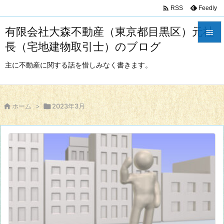

Feedly
RSS
有限会社大森不動産（東京都目黒区）元社

長（宅地建物取引士）のブログ

メニュ
主に不動産に関する話を惜しみなく書きます。

サイド


ホーム
>

2023年3月
前へ

次へ

検索