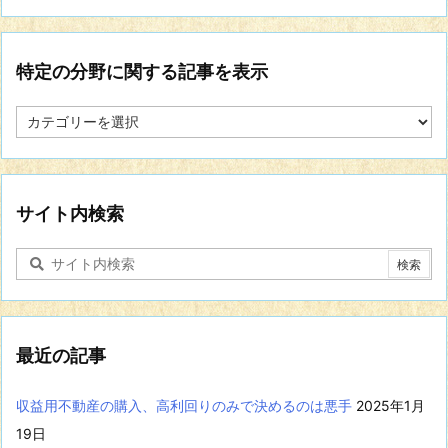
特定の分野に関する記事を表示
特
定
の
分
野
に
サイト内検索
関
す
る
記
事
を
表
最近の記事
示
収益用不動産の購入、高利回りのみで決めるのは悪手
2025年1月
19日