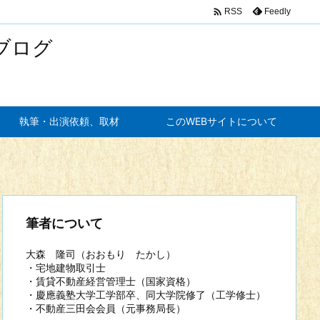

Feedly
RSS
ブログ
執筆・出演依頼、取材
このWEBサイトについて
筆者について
大森 隆司（おおもり たかし）
・宅地建物取引士
・賃貸不動産経営管理士（国家資格）
・慶應義塾大学工学部卒、同大学院修了（工学修士）
・不動産三田会会員（元事務局長）