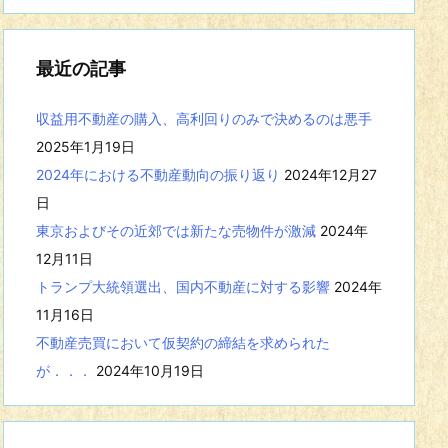
事
を
表
最近の記事
示
収益用不動産の購入、高利回りのみで決めるのは悪手
2025年1月19日
2024年における不動産動向の振り返り
2024年12月27
日
東京およびその近郊では新たな売物件が激減
2024年
12月11日
トランプ大統領選出、国内不動産に対する影響
2024年
11月16日
不動産売買において仮契約の締結を求められた
が．．．
2024年10月19日