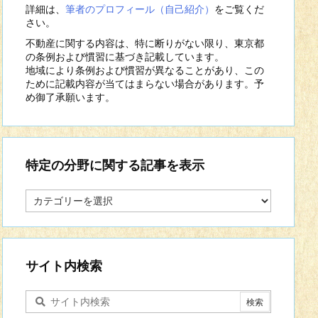
詳細は、
筆者のプロフィール（自己紹介）
をご覧くだ
さい。
不動産に関する内容は、特に断りがない限り、東京都
の条例および慣習に基づき記載しています。
地域により条例および慣習が異なることがあり、この
ために記載内容が当てはまらない場合があります。予
め御了承願います。
特定の分野に関する記事を表示
特
定
の
分
野
に
サイト内検索
関
す
る
記