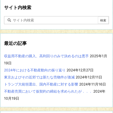
野
に
サイト内検索
関
す
る
記
事
を
表
最近の記事
示
収益用不動産の購入、高利回りのみで決めるのは悪手
2025年1月
19日
2024年における不動産動向の振り返り
2024年12月27日
東京およびその近郊では新たな売物件が激減
2024年12月11日
トランプ大統領選出、国内不動産に対する影響
2024年11月16日
不動産売買において仮契約の締結を求められたが．．．
2024年
10月19日