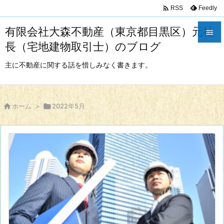

Feedly
RSS
有限会社大森不動産（東京都目黒区）元社

長（宅地建物取引士）のブログ

メニュ
主に不動産に関する話を惜しみなく書きます。

サイド


ホーム
>

2022年5月
前へ

次へ

検索