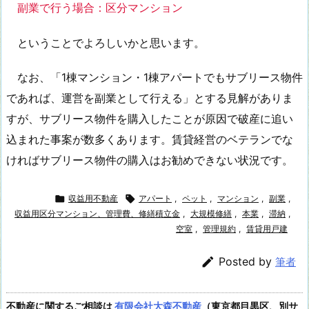
副業で行う場合：区分マンション
ということでよろしいかと思います。
なお、「1棟マンション・1棟アパートでもサブリース物件
であれば、運営を副業として行える」とする見解がありま
すが、サブリース物件を購入したことが原因で破産に追い
込まれた事案が数多くあります。賃貸経営のベテランでな
ければサブリース物件の購入はお勧めできない状況です。

収益用不動産

アパート
,
ペット
,
マンション
,
副業
,
収益用区分マンション、管理費、修繕積立金
,
大規模修繕
,
本業
,
滞納
,
空室
,
管理規約
,
賃貸用戸建

Posted by
筆者
不動産に関するご相談は
有限会社大森不動産
（東京都目黒区、別サ