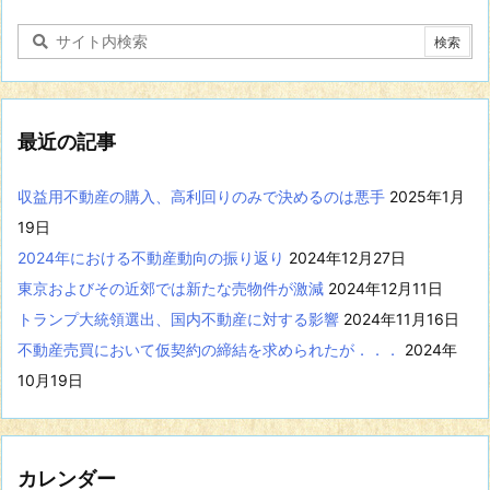
関
す
る
記
事
を
表
最近の記事
示
収益用不動産の購入、高利回りのみで決めるのは悪手
2025年1月
19日
2024年における不動産動向の振り返り
2024年12月27日
東京およびその近郊では新たな売物件が激減
2024年12月11日
トランプ大統領選出、国内不動産に対する影響
2024年11月16日
不動産売買において仮契約の締結を求められたが．．．
2024年
10月19日
カレンダー