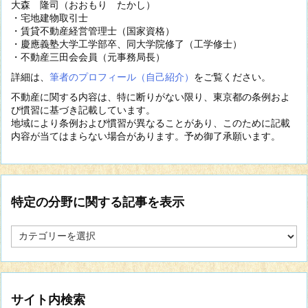
大森 隆司（おおもり たかし）
・宅地建物取引士
・賃貸不動産経営管理士（国家資格）
・慶應義塾大学工学部卒、同大学院修了（工学修士）
・不動産三田会会員（元事務局長）
詳細は、
筆者のプロフィール（自己紹介）
をご覧ください。
不動産に関する内容は、特に断りがない限り、東京都の条例およ
び慣習に基づき記載しています。
地域により条例および慣習が異なることがあり、このために記載
内容が当てはまらない場合があります。予め御了承願います。
特定の分野に関する記事を表示
特
定
の
分
野
に
サイト内検索