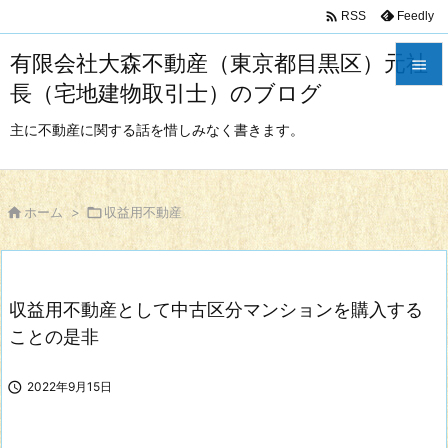

Feedly
RSS
有限会社大森不動産（東京都目黒区）元社

長（宅地建物取引士）のブログ

メニュ
主に不動産に関する話を惜しみなく書きます。

サイド


ホーム
>

収益用不動産
前へ

次へ
収益用不動産として中古区分マンションを購入する

検索
ことの是非

2022年9月15日