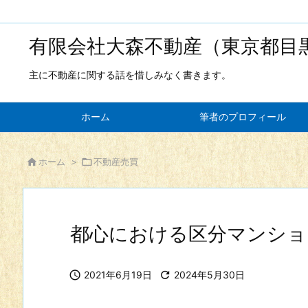
有限会社大森不動産（東京都目
主に不動産に関する話を惜しみなく書きます。
ホーム
筆者のプロフィール

ホーム
>

不動産売買
都心における区分マンショ

2021年6月19日

2024年5月30日