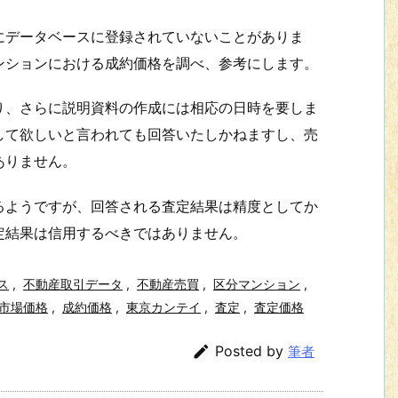
にデータベースに登録されていないことがありま
ンションにおける成約価格を調べ、参考にします。
り、さらに説明資料の作成には相応の日時を要しま
して欲しいと言われても回答いたしかねますし、売
ありません。
るようですが、回答される査定結果は精度としてか
定結果は信用するべきではありません。
ス
,
不動産取引データ
,
不動産売買
,
区分マンション
,
市場価格
,
成約価格
,
東京カンテイ
,
査定
,
査定価格

Posted by
筆者