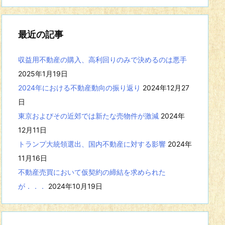
事
を
表
最近の記事
示
収益用不動産の購入、高利回りのみで決めるのは悪手
2025年1月19日
2024年における不動産動向の振り返り
2024年12月27
日
東京およびその近郊では新たな売物件が激減
2024年
12月11日
トランプ大統領選出、国内不動産に対する影響
2024年
11月16日
不動産売買において仮契約の締結を求められた
が．．．
2024年10月19日