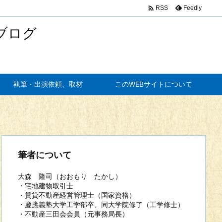

Feedly
RSS
ブログ
執筆・出演依頼、取材
このWEBサイトについて
筆者について
大森 隆司（おおもり たかし）
・宅地建物取引士
・賃貸不動産経営管理士（国家資格）
・慶應義塾大学工学部卒、同大学院修了（工学修士）
・不動産三田会会員（元事務局長）