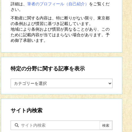
詳細は、
筆者のプロフィール（自己紹介）
をご覧くだ
さい。
不動産に関する内容は、特に断りがない限り、東京都
の条例および慣習に基づき記載しています。
地域により条例および慣習が異なることがあり、この
ために記載内容が当てはまらない場合があります。予
め御了承願います。
特定の分野に関する記事を表示
特
定
の
分
野
に
サイト内検索
関
す
る
記