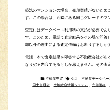
築浅のマンションの場合、売却実績がないため
す。この場合は、近隣にある同じグレードのマ
査定にはデータベース利用料の支払が必要であ
す。このため、電話で査定結果をその場で即答
却以外の理由による査定依頼はお断りするしか
電話一本で査定結果を即答する不動産会社があ
なり劣る内容であるとしか思えません。その査

不動産売買

タス
,
不動産データベー
国土交通省
,
土地総合情報システム
,
売却価格
,