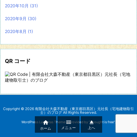
2020年10月
(31)
2020年9月
(30)
2020年8月
(1)
QR コード
Copyright ©
2026
有限会社大森不動産（東京都目黒区）元社長（宅地建物取引
士）のブログ
All Rights Reserved.



WordPress Luxeritas Theme is provided by "
Thought is free
".
メニュー
上へ
ホーム