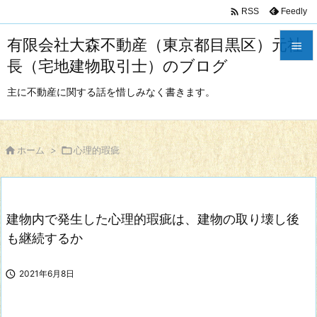

Feedly
RSS
有限会社大森不動産（東京都目黒区）元社

長（宅地建物取引士）のブログ

メニュ
主に不動産に関する話を惜しみなく書きます。

サイド


ホーム
>

心理的瑕疵
前へ

次へ
建物内で発生した心理的瑕疵は、建物の取り壊し後

検索
も継続するか

2021年6月8日