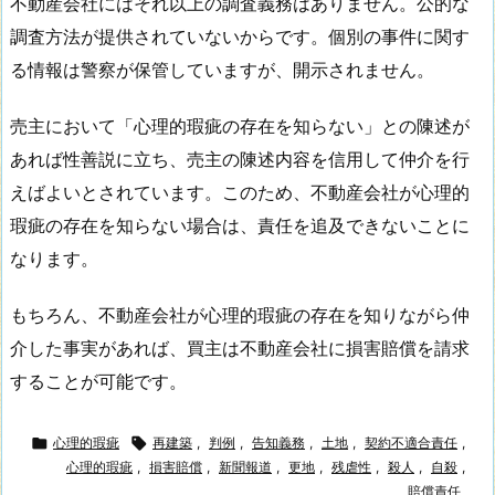
不動産会社にはそれ以上の調査義務はありません。公的な
調査方法が提供されていないからです。個別の事件に関す
る情報は警察が保管していますが、開示されません。
売主において「心理的瑕疵の存在を知らない」との陳述が
あれば性善説に立ち、売主の陳述内容を信用して仲介を行
えばよいとされています。このため、不動産会社が心理的
瑕疵の存在を知らない場合は、責任を追及できないことに
なります。
もちろん、不動産会社が心理的瑕疵の存在を知りながら仲
介した事実があれば、買主は不動産会社に損害賠償を請求
することが可能です。

心理的瑕疵

再建築
,
判例
,
告知義務
,
土地
,
契約不適合責任
,
心理的瑕疵
,
損害賠償
,
新聞報道
,
更地
,
残虐性
,
殺人
,
自殺
,
賠償責任