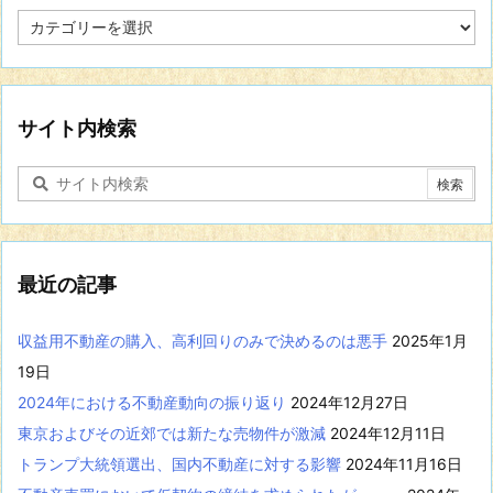
特
定
の
分
野
に
サイト内検索
関
す
る
記
事
を
表
最近の記事
示
収益用不動産の購入、高利回りのみで決めるのは悪手
2025年1月
19日
2024年における不動産動向の振り返り
2024年12月27日
東京およびその近郊では新たな売物件が激減
2024年12月11日
トランプ大統領選出、国内不動産に対する影響
2024年11月16日