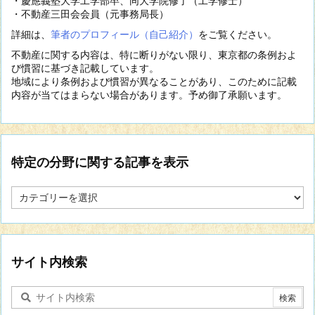
・慶應義塾大学工学部卒、同大学院修了（工学修士）
・不動産三田会会員（元事務局長）
詳細は、
筆者のプロフィール（自己紹介）
をご覧ください。
不動産に関する内容は、特に断りがない限り、東京都の条例およ
び慣習に基づき記載しています。
地域により条例および慣習が異なることがあり、このために記載
内容が当てはまらない場合があります。予め御了承願います。
特定の分野に関する記事を表示
特
定
の
分
野
に
サイト内検索
関
す
る
記