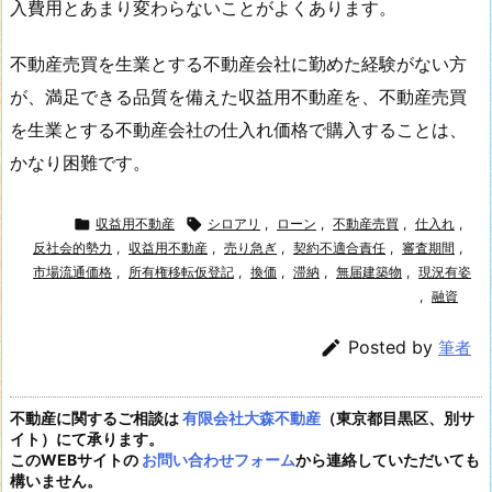
入費用とあまり変わらないことがよくあります。
不動産売買を生業とする不動産会社に勤めた経験がない方
が、満足できる品質を備えた収益用不動産を、不動産売買
を生業とする不動産会社の仕入れ価格で購入することは、
かなり困難です。

収益用不動産

シロアリ
,
ローン
,
不動産売買
,
仕入れ
,
反社会的勢力
,
収益用不動産
,
売り急ぎ
,
契約不適合責任
,
審査期間
,
市場流通価格
,
所有権移転仮登記
,
換価
,
滞納
,
無届建築物
,
現況有姿
,
融資

Posted by
筆者
不動産に関するご相談は
有限会社大森不動産
（東京都目黒区、別サ
イト）にて承ります。
このWEBサイトの
お問い合わせフォーム
から連絡していただいても
構いません。