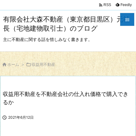

Feedly
RSS
有限会社大森不動産（東京都目黒区）元社

長（宅地建物取引士）のブログ

メニュ
主に不動産に関する話を惜しみなく書きます。

サイド


ホーム
>

収益用不動産
前へ

次へ
収益用不動産を不動産会社の仕入れ価格で購入でき

検索
るか

2021年6月12日