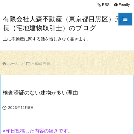

Feedly
RSS
有限会社大森不動産（東京都目黒区）元社

長（宅地建物取引士）のブログ

メニュ
主に不動産に関する話を惜しみなく書きます。

サイド


ホーム
>

不動産売買
前へ

次へ
検査済証のない建物が多い理由

検索

2023年12月5日
※昨日投稿した内容の続きです。