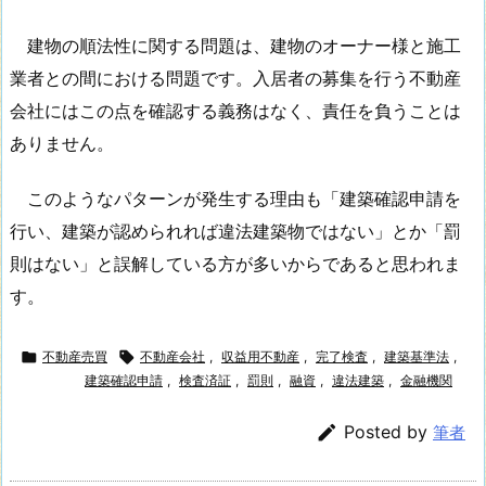
建物の順法性に関する問題は、建物のオーナー様と施工
業者との間における問題です。入居者の募集を行う不動産
会社にはこの点を確認する義務はなく、責任を負うことは
ありません。
このようなパターンが発生する理由も「建築確認申請を
行い、建築が認められれば違法建築物ではない」とか「罰
則はない」と誤解している方が多いからであると思われま
す。

不動産売買

不動産会社
,
収益用不動産
,
完了検査
,
建築基準法
,
建築確認申請
,
検査済証
,
罰則
,
融資
,
違法建築
,
金融機関

Posted by
筆者