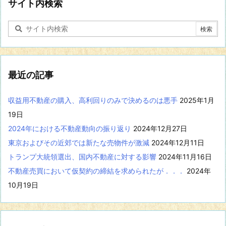
に
サイト内検索
関
す
る
記
事
を
表
最近の記事
示
収益用不動産の購入、高利回りのみで決めるのは悪手
2025年1月
19日
2024年における不動産動向の振り返り
2024年12月27日
東京およびその近郊では新たな売物件が激減
2024年12月11日
トランプ大統領選出、国内不動産に対する影響
2024年11月16日
不動産売買において仮契約の締結を求められたが．．．
2024年
10月19日