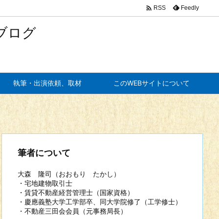

Feedly
RSS
ブログ
執筆・出演依頼、取材
このWEBサイトについて
筆者について
大森 隆司（おおもり たかし）
・宅地建物取引士
・賃貸不動産経営管理士（国家資格）
・慶應義塾大学工学部卒、同大学院修了（工学修士）
・不動産三田会会員（元事務局長）