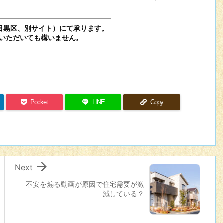
目黒区、別サイト）にて承ります。
いただいても構いません。
Pocket
LINE
Copy

Next
不安を煽る動画が原因で住宅需要が激
減している？