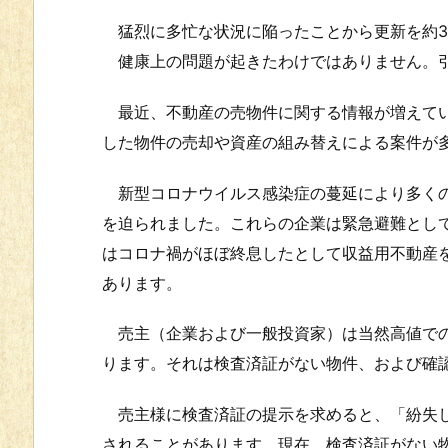
猛烈に多忙な状況に陥ったことから更新を約3
健康上の問題が起きたわけではありません。引
最近、不動産の売物件に関する情報が増えてい
した物件の売却や資産の組み替えによる案件が
新型コロナウイルス感染症の蔓延により多くの
を迫られました。これらの企業は緊急避難とし
はコロナ禍がほぼ終息したとして収益用不動産
あります。
売主（企業および一般投資家）は当然高値での
ります。それは検査済証がない物件、および確
売主様に検査済証の提示を求めると、「紛失し
されることがあります。現在、検査済証がない