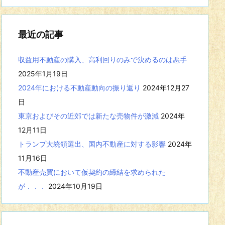
事
を
表
最近の記事
示
収益用不動産の購入、高利回りのみで決めるのは悪手
2025年1月19日
2024年における不動産動向の振り返り
2024年12月27
日
東京およびその近郊では新たな売物件が激減
2024年
12月11日
トランプ大統領選出、国内不動産に対する影響
2024年
11月16日
不動産売買において仮契約の締結を求められた
が．．．
2024年10月19日