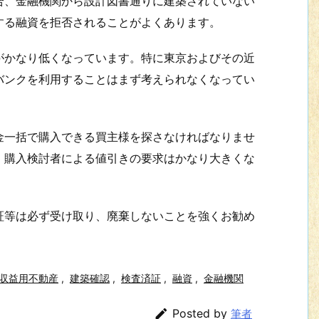
、金融機関から設計図書通りに建築されていない
する融資を拒否されることがよくあります。
かなり低くなっています。特に東京およびその近
バンクを利用することはまず考えられなくなってい
一括で購入できる買主様を探さなければなりませ
、購入検討者による値引きの要求はかなり大きくな
等は必ず受け取り、廃棄しないことを強くお勧め
収益用不動産
,
建築確認
,
検査済証
,
融資
,
金融機関

Posted by
筆者