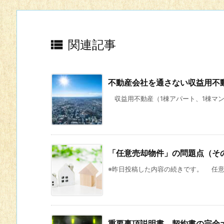

関連記事
不動産会社を通さない収益用不
収益用不動産（1棟アパート、1棟マンシ
「任意売却物件」の問題点（そ
※昨日投稿した内容の続きです。 任意売
重要事項説明書、契約書の完全