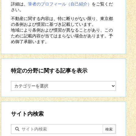
詳細は、
筆者のプロフィール（自己紹介）
をご覧くだ
さい。
不動産に関する内容は、特に断りがない限り、東京都
の条例および慣習に基づき記載しています。
地域により条例および慣習が異なることがあり、この
ために記載内容が当てはまらない場合があります。予
め御了承願います。
特定の分野に関する記事を表示
特
定
の
分
野
に
サイト内検索
関
す
る
記