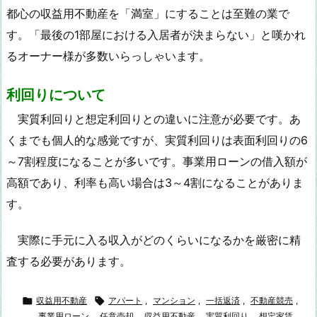
都心の収益用不動産を「満室」にすることは至難の業で
す。「最後の1部屋における入居者が決まらない」と嘆かれ
るオーナー様が多数いらっしゃいます。
利回りについて
実質利回りと想定利回りとの違いに注意が必要です。あ
くまでも個人的な感覚ですが、実質利回りは表面利回りの6
～7割程度になることが多いです。事業用ローンの借入額が
高額であり、利率も高い場合は3～4割になることがありま
す。
実際に手元に入る収入がどのくらいになるかを厳密に精
査する必要があります。

収益用不動産

アパート
,
マンション
,
一括返済
,
不動産競売
,
事業用ローン
,
任意売却
,
収益用不動産
,
実質利回り
,
想定家賃
,