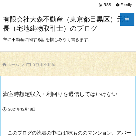

Feedly
RSS
有限会社大森不動産（東京都目黒区）元社

長（宅地建物取引士）のブログ

メニュ
主に不動産に関する話を惜しみなく書きます。

サイド


ホーム
>

収益用不動産
前へ

次へ
満室時想定収入・利回りを過信してはいけない

検索

2021年12月18日
このブログの読者の中には1棟もののマンション、アパー