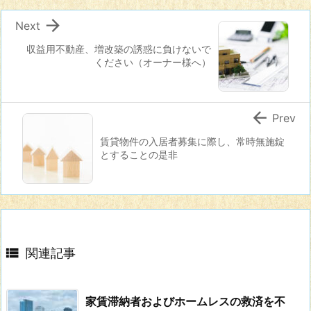

Next
収益用不動産、増改築の誘惑に負けないで
ください（オーナー様へ）

Prev
賃貸物件の入居者募集に際し、常時無施錠
とすることの是非

関連記事
家賃滞納者およびホームレスの救済を不