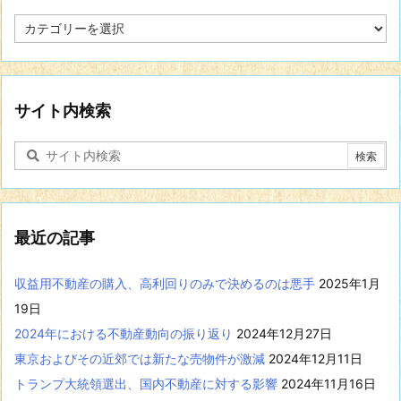
特
定
の
分
野
に
サイト内検索
関
す
る
記
事
を
表
最近の記事
示
収益用不動産の購入、高利回りのみで決めるのは悪手
2025年1月
19日
2024年における不動産動向の振り返り
2024年12月27日
東京およびその近郊では新たな売物件が激減
2024年12月11日
トランプ大統領選出、国内不動産に対する影響
2024年11月16日