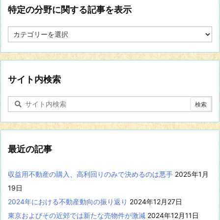
特定の分野に関する記事を表示
特
定
の
分
野
に
サイト内検索
関
す
る
記
事
を
表
最近の記事
示
収益用不動産の購入、高利回りのみで決めるのは悪手
2025年1月
19日
2024年における不動産動向の振り返り
2024年12月27日
東京およびその近郊では新たな売物件が激減
2024年12月11日