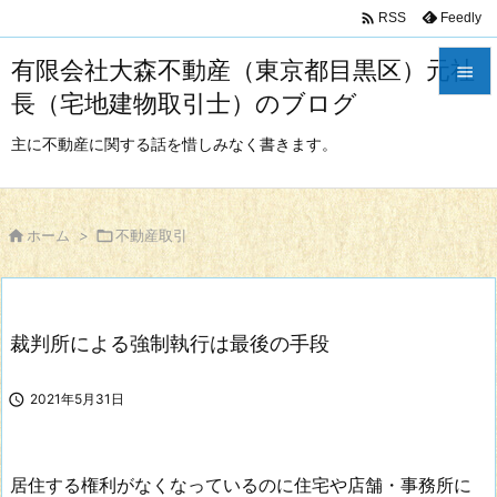

Feedly
RSS
有限会社大森不動産（東京都目黒区）元社

長（宅地建物取引士）のブログ

メニュ
主に不動産に関する話を惜しみなく書きます。

サイド


ホーム
>

不動産取引
前へ

次へ
裁判所による強制執行は最後の手段

検索

2021年5月31日
居住する権利がなくなっているのに住宅や店舗・事務所に