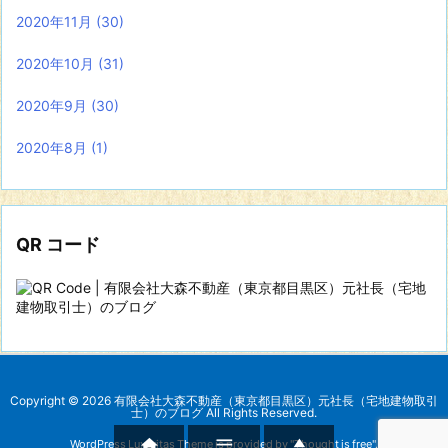
2020年11月
(30)
2020年10月
(31)
2020年9月
(30)
2020年8月
(1)
QR コード
Copyright ©
2026
有限会社大森不動産（東京都目黒区）元社長（宅地建物取引
士）のブログ
All Rights Reserved.



WordPress Luxeritas Theme is provided by "
Thought is free
".