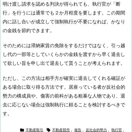
明け渡し請求を認める判決が得られても、執行官が「断
行」を行うには通常でも２か月程度を要します。この期間
内に話し合いが成立して強制執行が不要になれば、かなり
の金銭を節約できます。
そのためには滞納家賃の免除をするだけではなく、引っ越
し代の一部等としていくらかの金銭を渡すから早く退去し
て欲しい旨を申し出て退去して貰うことが考えられます。
ただし、この方法は相手方が確実に退去してくれる確証が
ある場合に取り得る方法です。居座っている者が反社会的
勢力の構成員や、傷害の前科がある粗暴な人物であり、退
去に応じない場合は強制執行に頼ることを検討するべきで
す。

不動産取引

不動産競売
,
催告
,
反社会的勢力
,
執行官
,