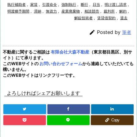
執行補助者
,
家賃
,
引渡命令
,
強制執行
,
断行
,
日当
,
明け渡し請求
,
明渡猶予期間
,
滞納
,
無資力
,
産業廃棄物
,
相談競売
,
裁判所
,
解約
,
解錠技術者
,
賃貸借契約
,
退去

Posted by
筆者
不動産に関するご相談は
有限会社大森不動産
（東京都目黒区、別サ
イト）にて承ります。
このWEBサイトの
お問い合わせフォーム
から連絡していただいても
構いません。
このWEBサイトはリンクフリーです。
よろしければシェアお願いします
Copy