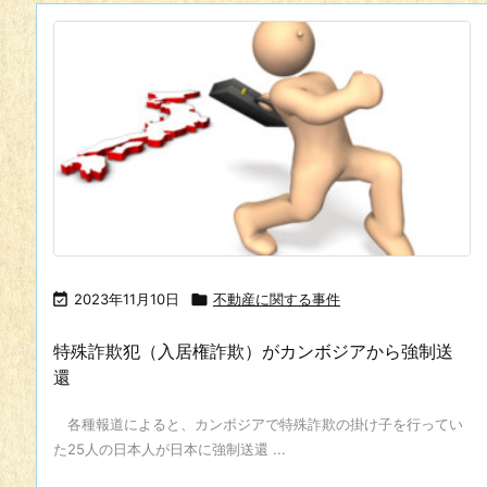

2023年11月10日

不動産に関する事件
特殊詐欺犯（入居権詐欺）がカンボジアから強制送
還
各種報道によると、カンボジアで特殊詐欺の掛け子を行ってい
た25人の日本人が日本に強制送還 ...