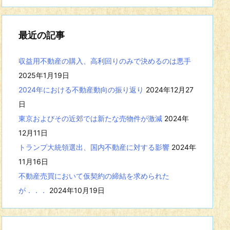
事
を
表
最近の記事
示
収益用不動産の購入、高利回りのみで決めるのは悪手
2025年1月19日
2024年における不動産動向の振り返り
2024年12月27
日
東京およびその近郊では新たな売物件が激減
2024年
12月11日
トランプ大統領選出、国内不動産に対する影響
2024年
11月16日
不動産売買において仮契約の締結を求められた
が．．．
2024年10月19日