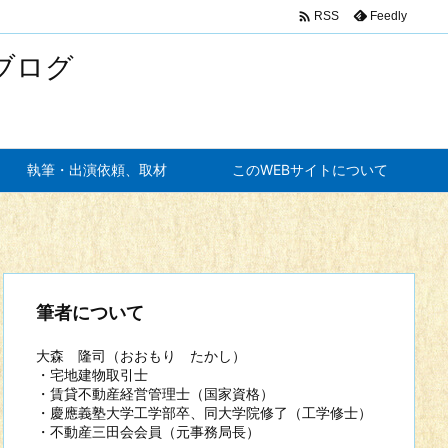

Feedly
RSS
ブログ
執筆・出演依頼、取材
このWEBサイトについて
筆者について
大森 隆司（おおもり たかし）
・宅地建物取引士
・賃貸不動産経営管理士（国家資格）
・慶應義塾大学工学部卒、同大学院修了（工学修士）
・不動産三田会会員（元事務局長）