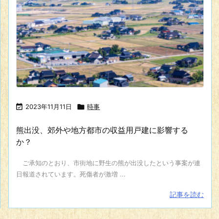

2023年11月11日

時事
熊出没、郊外や地方都市の収益用戸建に影響する
か？
ご承知のとおり、市街地に野生の熊が出没したという事案が連
日報道されています。死傷者が激増 ...
記事を読む