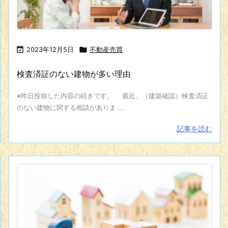

2023年12月5日

不動産売買
検査済証のない建物が多い理由
※昨日投稿した内容の続きです。 最近、（建築確認）検査済証
のない建物に関する相談がありま ...
記事を読む