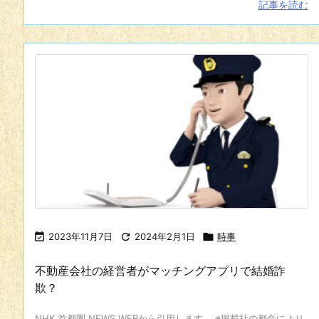
記事を読む

2023年11月7日

2024年2月1日

時事
不動産会社の経営者がマッチングアプリで結婚詐
欺？
NHK 首都圏 NEWS WEBから引用します。 ※掲載社の都合により