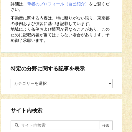
詳細は、
筆者のプロフィール（自己紹介）
をご覧くだ
さい。
不動産に関する内容は、特に断りがない限り、東京都
の条例および慣習に基づき記載しています。
地域により条例および慣習が異なることがあり、この
ために記載内容が当てはまらない場合があります。予
め御了承願います。
特定の分野に関する記事を表示
特
定
の
分
野
に
サイト内検索
関
す
る
記