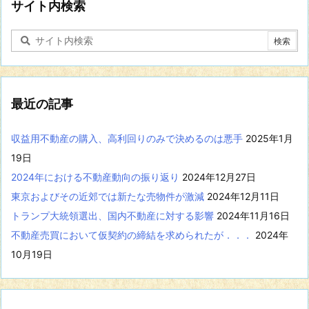
に
サイト内検索
関
す
る
記
事
を
表
最近の記事
示
収益用不動産の購入、高利回りのみで決めるのは悪手
2025年1月
19日
2024年における不動産動向の振り返り
2024年12月27日
東京およびその近郊では新たな売物件が激減
2024年12月11日
トランプ大統領選出、国内不動産に対する影響
2024年11月16日
不動産売買において仮契約の締結を求められたが．．．
2024年
10月19日