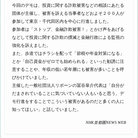
今回のデモは、投資に関する詐欺被害などの相談にあたる
団体が主催し、被害を訴える当事者などおよそ２００人が
参加して東京・千代田区内を中心に行進しました。
参加者は「ストップ、金融詐欺被害！」とかけ声をあげる
などして投資に関する詐欺の撲滅と金融行政による監視の
強化を訴えました。
また、歩道ではチラシを配って「節税や年金対策になる」
とか「自己資金がゼロでも始められる」といった勧誘に注
意することや、年収の低い若年層にも被害が多いことを呼
びかけていました。
主催した一般社団法人リボーンの冨谷皐介代表は「自分が
だまされていることに気づいていない人もいると思う。デ
モ行進をすることでこういう被害があるのだと多くの人に
知ってほしい」と話していました。
NHK首都圏NEWS WEB