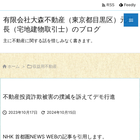

Feedly
RSS
有限会社大森不動産（東京都目黒区）元社

長（宅地建物取引士）のブログ

メニュ
主に不動産に関する話を惜しみなく書きます。

サイド


ホーム
>

収益用不動産
前へ

次へ
不動産投資詐欺被害の撲滅を訴えてデモ行進

検索

2023年10月17日

2024年10月15日
NHK 首都圏NEWS WEBの記事を引用します。