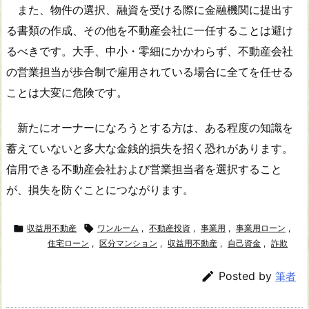
また、物件の選択、融資を受ける際に金融機関に提出す
る書類の作成、その他を不動産会社に一任することは避け
るべきです。大手、中小・零細にかかわらず、不動産会社
の営業担当が歩合制で雇用されている場合に全てを任せる
ことは大変に危険です。
新たにオーナーになろうとする方は、ある程度の知識を
蓄えていないと多大な金銭的損失を招く恐れがあります。
信用できる不動産会社および営業担当者を選択すること
が、損失を防ぐことにつながります。

収益用不動産

ワンルーム
,
不動産投資
,
事業用
,
事業用ローン
,
住宅ローン
,
区分マンション
,
収益用不動産
,
自己資金
,
詐欺

Posted by
筆者