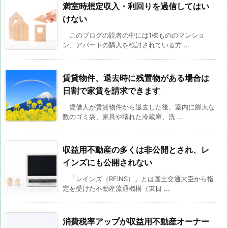
満室時想定収入・利回りを過信してはい
けない
このブログの読者の中には1棟もののマンショ
ン、アパートの購入を検討されている方 ...
賃貸物件、退去時に残置物がある場合は
日割で家賃を請求できます
賃借人が賃貸物件から退去した後、室内に膨大な
数のゴミ袋、家具や壊れた冷蔵庫、洗 ...
収益用不動産の多くは非公開とされ、レ
インズにも公開されない
「レインズ（REINS）」とは国土交通大臣から指
定を受けた不動産流通機構（東日 ...
消費税率アップが収益用不動産オーナー