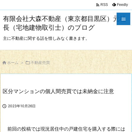

Feedly
RSS
有限会社大森不動産（東京都目黒区）元社

長（宅地建物取引士）のブログ

メニュ
主に不動産に関する話を惜しみなく書きます。

サイド


ホーム
>

不動産売買
前へ

次へ
区分マンションの個人間売買では未納金に注意

検索

2023年10月26日
前回の投稿では現況居住中の戸建住宅を購入する際には