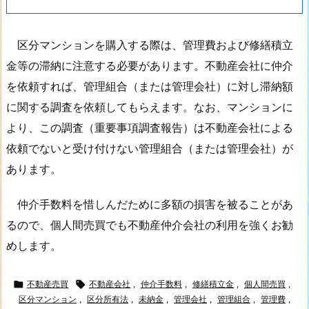
区分マンションを購入する際は、管理費および修繕積立
金等の滞納に注意する必要があります。不動産会社に仲介
を依頼すれば、管理組合（または管理会社）に対し滞納額
に関する調査を依頼してもらえます。なお、マンションに
より、この調査（重要事項調査報告）は不動産会社による
依頼でないと受け付けない管理組合（または管理会社）が
あります。
仲介手数料を惜しんだために多額の損害を被ることがあ
るので、個人間売買でも不動産仲介会社の利用を強くお勧
めします。

不動産売買

不動産会社
,
仲介手数料
,
修繕積立金
,
個人間売買
,
区分マンション
,
区分所有法
,
未納金
,
管理会社
,
管理組合
,
管理費
,