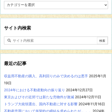
特
定
の
分
野
に
サイト内検索
関
す
る
記
事
を
表
最近の記事
示
収益用不動産の購入、高利回りのみで決めるのは悪手
2025年1月
19日
2024年における不動産動向の振り返り
2024年12月27日
東京およびその近郊では新たな売物件が激減
2024年12月11日
トランプ大統領選出、国内不動産に対する影響
2024年11月16日
不動産売買において仮契約の締結を求められたが．．．
2024年