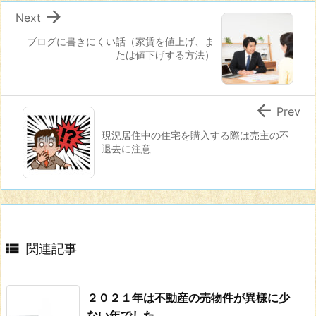

Next
ブログに書きにくい話（家賃を値上げ、ま
たは値下げする方法）

Prev
現況居住中の住宅を購入する際は売主の不
退去に注意

関連記事
２０２１年は不動産の売物件が異様に少
ない年でした