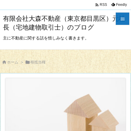

Feedly
RSS
有限会社大森不動産（東京都目黒区）元社

長（宅地建物取引士）のブログ

メニュ
主に不動産に関する話を惜しみなく書きます。

サイド


ホーム
>

根抵当権
前へ

次へ

検索