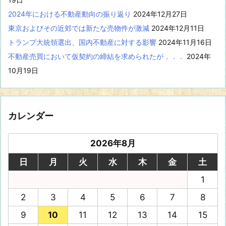
2024年における不動産動向の振り返り
2024年12月27日
東京およびその近郊では新たな売物件が激減
2024年12月11日
トランプ大統領選出、国内不動産に対する影響
2024年11月16日
不動産売買において仮契約の締結を求められたが．．．
2024年
10月19日
カレンダー
2026年8月
日
月
火
水
木
金
土
1
2
3
4
5
6
7
8
9
10
11
12
13
14
15