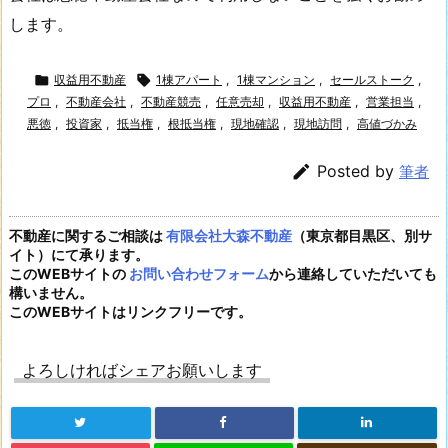
します。

収益用不動産

1棟アパート
,
1棟マンション
,
セールストーク
,
プロ
,
不動産会社
,
不動産競売
,
任意売却
,
収益用不動産
,
営業担当
,
悪徳
,
投資家
,
抵当権
,
根抵当権
,
現地確認
,
現地訪問
,
高値づかみ

Posted by
筆者
不動産に関するご相談は
有限会社大森不動産
（東京都目黒区、別サ
イト）にて承ります。
このWEBサイトの
お問い合わせフォーム
から連絡していただいても
構いません。
このWEBサイトはリンクフリーです。
よろしければシェアお願いします