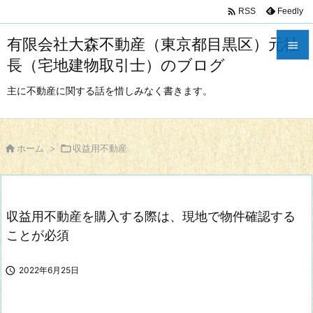

Feedly
RSS
有限会社大森不動産（東京都目黒区）元社

長（宅地建物取引士）のブログ

メニュ
主に不動産に関する話を惜しみなく書きます。

サイド


ホーム
>

収益用不動産
前へ

次へ
収益用不動産を購入する際は、現地で物件確認する

検索
ことが必須

2022年6月25日