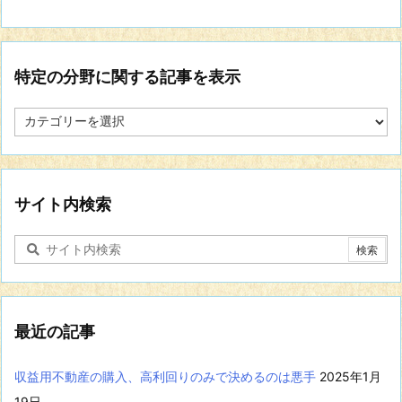
特定の分野に関する記事を表示
特
定
の
分
野
に
サイト内検索
関
す
る
記
事
を
表
最近の記事
示
収益用不動産の購入、高利回りのみで決めるのは悪手
2025年1月
19日