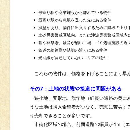
最寄り駅や商業施設から離れている物件
最寄り駅から急坂を登った先にある物件
擁壁があり、物件に出入りするために階段の上り
土砂災害警戒区域内、または津波災害警戒区域内
墓や葬祭場、騒音が酷い工場、ゴミ処理施設の近
鉄道の線路際や踏切の近くにある物件
光回線が開通していないエリアの物件
これらの物件は、価格を下げることにより早期
その7：土地の状態や接道に問題がある
狭小地、変形地、旗竿地（細長い通路の奥にあ
うな土地は購入希望者が少なく、売却に苦労す
り売却できることが多いです。
市街化区域の場合、前面道路の幅員が4ｍ（エ