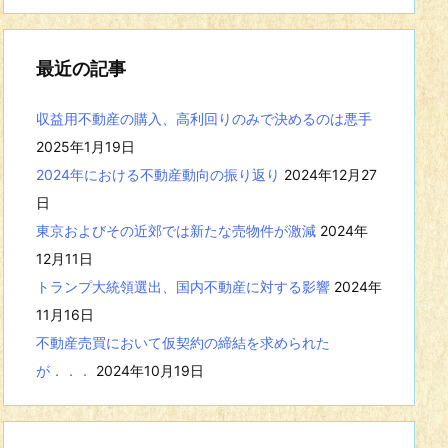
事
を
表
最近の記事
示
収益用不動産の購入、高利回りのみで決めるのは悪手
2025年1月19日
2024年における不動産動向の振り返り
2024年12月27
日
東京およびその近郊では新たな売物件が激減
2024年
12月11日
トランプ大統領選出、国内不動産に対する影響
2024年
11月16日
不動産売買において仮契約の締結を求められた
が．．．
2024年10月19日