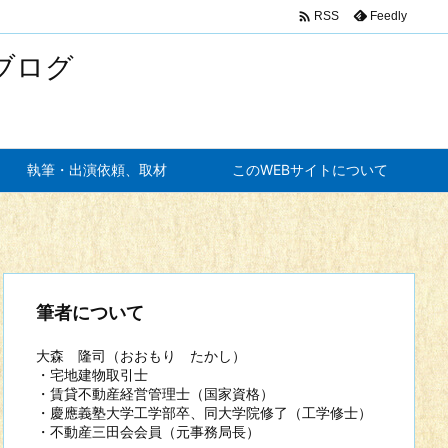

Feedly
RSS
ブログ
執筆・出演依頼、取材
このWEBサイトについて
筆者について
大森 隆司（おおもり たかし）
・宅地建物取引士
・賃貸不動産経営管理士（国家資格）
・慶應義塾大学工学部卒、同大学院修了（工学修士）
・不動産三田会会員（元事務局長）