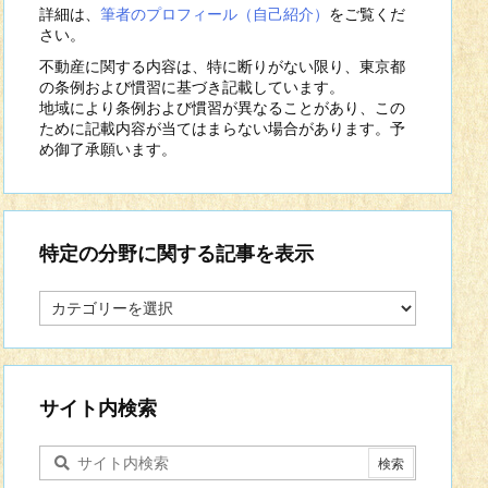
詳細は、
筆者のプロフィール（自己紹介）
をご覧くだ
さい。
不動産に関する内容は、特に断りがない限り、東京都
の条例および慣習に基づき記載しています。
地域により条例および慣習が異なることがあり、この
ために記載内容が当てはまらない場合があります。予
め御了承願います。
特定の分野に関する記事を表示
特
定
の
分
野
に
サイト内検索
関
す
る
記