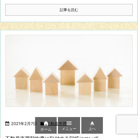
記事を読む




2021年2月7日

不動産売買
メニュー
上へ
ホーム