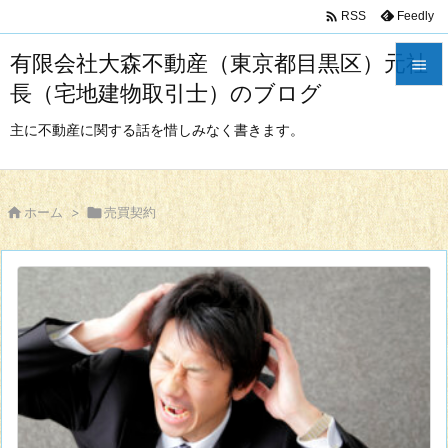

Feedly
RSS
有限会社大森不動産（東京都目黒区）元社

長（宅地建物取引士）のブログ

メニュ
主に不動産に関する話を惜しみなく書きます。

サイド


ホーム
>

売買契約
前へ

次へ

検索