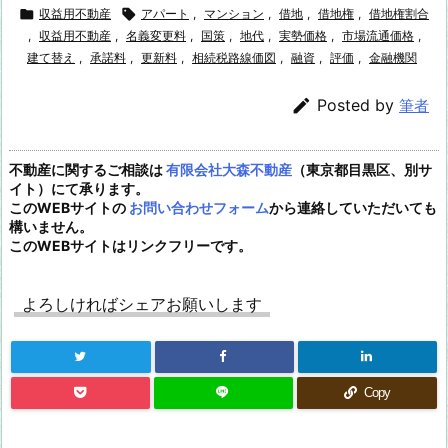

収益用不動産

アパート
,
マンション
,
借地
,
借地権
,
借地権割合
,
収益用不動産
,
名義変更料
,
国策
,
地代
,
実勢価格
,
市場流通価格
,
建て替え
,
承諾料
,
更新料
,
相続税路線価図
,
融資
,
評価
,
金融機関

Posted by
筆者
不動産に関するご相談は
有限会社大森不動産
（東京都目黒区、別サ
イト）にて承ります。
このWEBサイトの
お問い合わせフォーム
から連絡していただいても
構いません。
このWEBサイトはリンクフリーです。
よろしければシェアお願いします
Copy