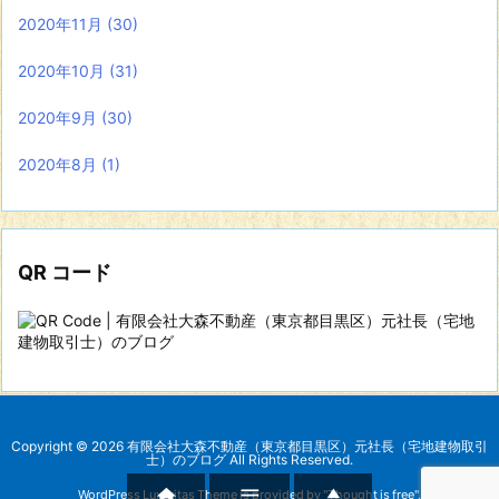
2020年11月
(30)
2020年10月
(31)
2020年9月
(30)
2020年8月
(1)
QR コード
Copyright ©
2026
有限会社大森不動産（東京都目黒区）元社長（宅地建物取引
士）のブログ
All Rights Reserved.



WordPress Luxeritas Theme is provided by "
Thought is free
".