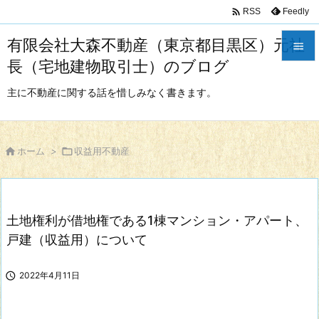

Feedly
RSS
有限会社大森不動産（東京都目黒区）元社

長（宅地建物取引士）のブログ

メニュ
主に不動産に関する話を惜しみなく書きます。

サイド


ホーム
>

収益用不動産
前へ

次へ
土地権利が借地権である1棟マンション・アパート、

検索
戸建（収益用）について

2022年4月11日