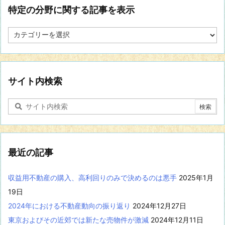
特定の分野に関する記事を表示
特
定
の
分
野
に
サイト内検索
関
す
る
記
事
を
表
最近の記事
示
収益用不動産の購入、高利回りのみで決めるのは悪手
2025年1月
19日
2024年における不動産動向の振り返り
2024年12月27日
東京およびその近郊では新たな売物件が激減
2024年12月11日