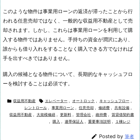
このような物件は事業用ローンの返済が滞ったことから行
われる任意売却ではなく、一般的な収益用不動産として売
却されます。しかし、これらは事業用ローンを利用して購
入する物件ではありません。手持ちの資金が潤沢にあり、
誰からも借り入れをすることなく購入できる方でなければ
手を出すべきではありません。
購入の候補となる物件について、長期的なキャッシュフロ
ーを検討することは必須です。

収益用不動産

エレベーター
,
オートロック
,
キャッシュフロー
,
レントロール
,
事業用ローン
,
任意売却
,
修繕費
,
共有設備
,
収益用不動産
,
大規模修繕
,
更新料
,
管理会社
,
維持費
,
賃貸借契約書
,
購入
,
連帯保証人
,
重要事項説明
,
１棟レジ

Posted by
筆者