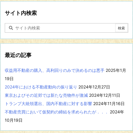
分
野
に
サイト内検索
関
す
る
記
事
を
表
最近の記事
示
収益用不動産の購入、高利回りのみで決めるのは悪手
2025年1月
19日
2024年における不動産動向の振り返り
2024年12月27日
東京およびその近郊では新たな売物件が激減
2024年12月11日
トランプ大統領選出、国内不動産に対する影響
2024年11月16日
不動産売買において仮契約の締結を求められたが．．．
2024年
10月19日