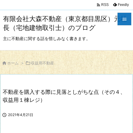

Feedly
RSS
有限会社大森不動産（東京都目黒区）元社

長（宅地建物取引士）のブログ

メニュ
主に不動産に関する話を惜しみなく書きます。

サイド


ホーム
>

収益用不動産
前へ

次へ
不動産を購入する際に見落としがちな点（その４、

検索
収益用１棟レジ）

2021年4月21日