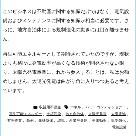
このビジネスは不動産に関する知識だけではなく、電気設
備およびメンテナンスに関する知識が相当に必要です。さ
らに、地方自治体による規制強化の動きには目が離せませ
ん。
再生可能エネルギーとして期待されていたのですが、現状
よりも格段に発電効率が高くなる技術が開発されない限
り、太陽光発電事業にこれから参入することは、私はお勧
めしません。太陽光発電は曲がり角に入りつつあると考え
ています。

収益用不動産

パネル
,
パワーコンディショナー
,
再生可能エネルギー
,
土壌汚染
,
地方自治体
,
太陽光発電
,
太陽電池
,
有害物質
,
条例
,
森林伐採
,
環境
,
産業廃棄物
,
発電効率
,
規制強化
,
電気設備