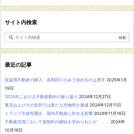
の
分
野
に
サイト内検索
関
す
る
記
事
を
表
最近の記事
示
収益用不動産の購入、高利回りのみで決めるのは悪手
2025年1月
19日
2024年における不動産動向の振り返り
2024年12月27日
東京およびその近郊では新たな売物件が激減
2024年12月11日
トランプ大統領選出、国内不動産に対する影響
2024年11月16日
不動産売買において仮契約の締結を求められたが．．．
2024年
10月19日