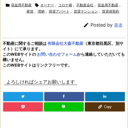

収益用不動産

オーナー
,
コロナ禍
,
不動産会社
,
収益用不動産
,
家賃
,
滞納
,
賃貸アパート
,
賃貸マンション
,
賃貸借契約

Posted by
筆者
不動産に関するご相談は
有限会社大森不動産
（東京都目黒区、別サ
イト）にて承ります。
このWEBサイトの
お問い合わせフォーム
から連絡していただいても
構いません。
このWEBサイトはリンクフリーです。
よろしければシェアお願いします
Copy