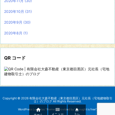
2020年11月
(30)
2020年10月
(31)
2020年9月
(30)
2020年8月
(1)
QR コード
Copyright ©
2026
有限会社大森不動産（東京都目黒区）元社長（宅地建物取引
士）のブログ
All Rights Reserved.



WordPress Luxeritas Theme is provided by "
Thought is free
".
メニュー
上へ
ホーム