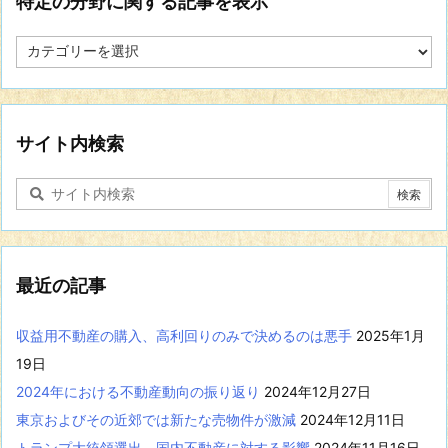
特定の分野に関する記事を表示
特
定
の
分
野
に
サイト内検索
関
す
る
記
事
を
表
最近の記事
示
収益用不動産の購入、高利回りのみで決めるのは悪手
2025年1月
19日
2024年における不動産動向の振り返り
2024年12月27日
東京およびその近郊では新たな売物件が激減
2024年12月11日
トランプ大統領選出、国内不動産に対する影響
2024年11月16日