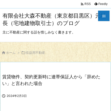

Feedly
RSS
有限会社大森不動産（東京都目黒区）元社

長（宅地建物取引士）のブログ

メニュ
主に不動産に関する話を惜しみなく書きます。

サイド


ホーム
>

収益用不動産
前へ

次へ
賃貸物件、契約更新時に連帯保証人から「辞めた

検索
い」と言われた場合

2024年2月3日