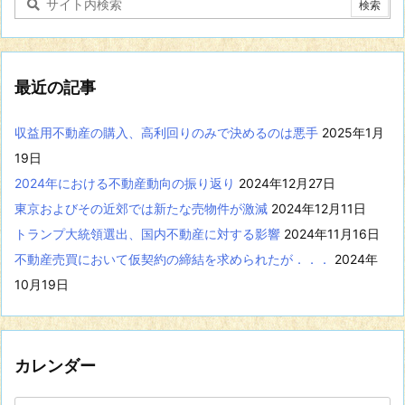
る
記
事
を
表
最近の記事
示
収益用不動産の購入、高利回りのみで決めるのは悪手
2025年1月
19日
2024年における不動産動向の振り返り
2024年12月27日
東京およびその近郊では新たな売物件が激減
2024年12月11日
トランプ大統領選出、国内不動産に対する影響
2024年11月16日
不動産売買において仮契約の締結を求められたが．．．
2024年
10月19日
カレンダー