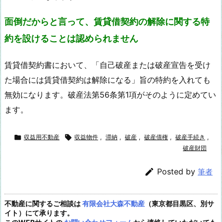
面倒だからと言って、賃貸借契約の解除に関する特
約を設けることは認められません
賃貸借契約書において、「自己破産または破産宣告を受け
た場合には賃貸借契約は解除になる」旨の特約を入れても
無効になります。破産法第56条第1項がそのように定めてい
ます。

収益用不動産

収益物件
,
滞納
,
破産
,
破産債権
,
破産手続き
,
破産財団

Posted by
筆者
不動産に関するご相談は
有限会社大森不動産
（東京都目黒区、別サ
イト）にて承ります。