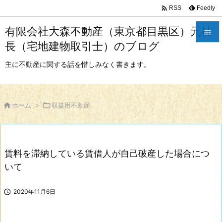

Feedly
RSS
有限会社大森不動産（東京都目黒区）元社

長（宅地建物取引士）のブログ

メニュ
主に不動産に関する話を惜しみなく書きます。

サイド


ホーム
>

収益用不動産
前へ

次へ
賃料を滞納している賃借人が自己破産した場合につ

検索
いて

2020年11月6日