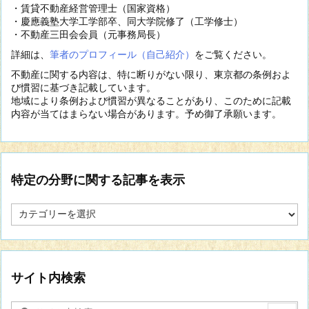
・賃貸不動産経営管理士（国家資格）
・慶應義塾大学工学部卒、同大学院修了（工学修士）
・不動産三田会会員（元事務局長）
詳細は、
筆者のプロフィール（自己紹介）
をご覧ください。
不動産に関する内容は、特に断りがない限り、東京都の条例およ
び慣習に基づき記載しています。
地域により条例および慣習が異なることがあり、このために記載
内容が当てはまらない場合があります。予め御了承願います。
特定の分野に関する記事を表示
特
定
の
分
野
に
サイト内検索
関
す