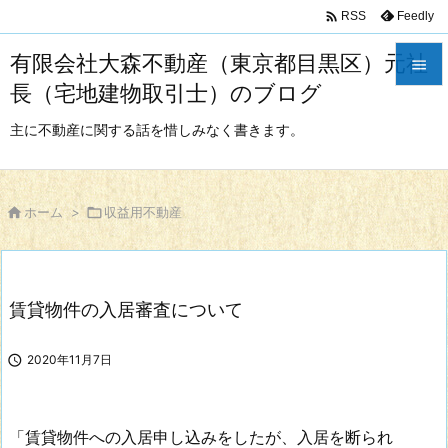

Feedly
RSS
有限会社大森不動産（東京都目黒区）元社

長（宅地建物取引士）のブログ

メニュ
主に不動産に関する話を惜しみなく書きます。

サイド


ホーム
>

収益用不動産
前へ

次へ
賃貸物件の入居審査について

検索

2020年11月7日
「賃貸物件への入居申し込みをしたが、入居を断られ