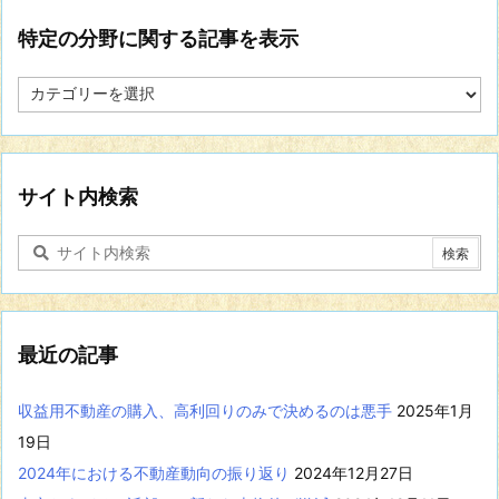
特定の分野に関する記事を表示
特
定
の
分
野
に
サイト内検索
関
す
る
記
事
を
表
最近の記事
示
収益用不動産の購入、高利回りのみで決めるのは悪手
2025年1月
19日
2024年における不動産動向の振り返り
2024年12月27日