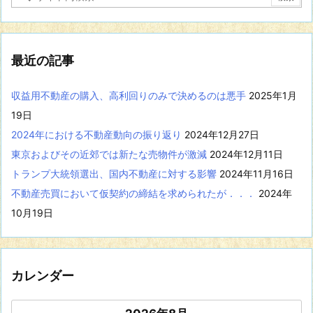
記
事
を
表
最近の記事
示
収益用不動産の購入、高利回りのみで決めるのは悪手
2025年1月
19日
2024年における不動産動向の振り返り
2024年12月27日
東京およびその近郊では新たな売物件が激減
2024年12月11日
トランプ大統領選出、国内不動産に対する影響
2024年11月16日
不動産売買において仮契約の締結を求められたが．．．
2024年
10月19日
カレンダー