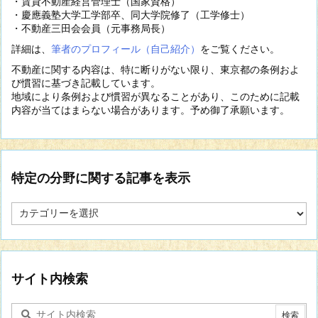
・賃貸不動産経営管理士（国家資格）
・慶應義塾大学工学部卒、同大学院修了（工学修士）
・不動産三田会会員（元事務局長）
詳細は、
筆者のプロフィール（自己紹介）
をご覧ください。
不動産に関する内容は、特に断りがない限り、東京都の条例およ
び慣習に基づき記載しています。
地域により条例および慣習が異なることがあり、このために記載
内容が当てはまらない場合があります。予め御了承願います。
特定の分野に関する記事を表示
特
定
の
分
野
に
サイト内検索
関
す
る