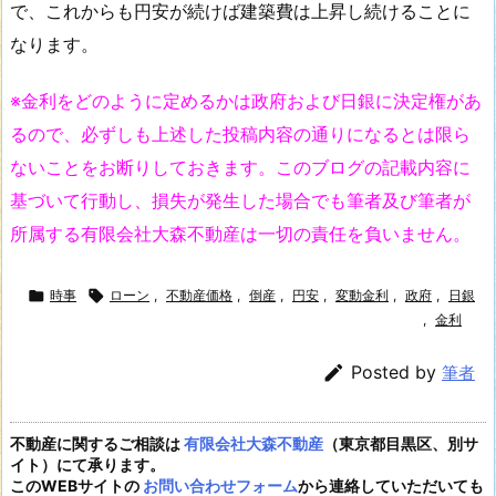
で、これからも円安が続けば建築費は上昇し続けることに
なります。
※金利をどのように定めるかは政府
および
日銀に決定権があ
るので、必ずしも上述した投稿内容の通りになるとは限ら
ないことをお断りしておきます。このブログの記載内容に
基づいて行動し、損失が発生した場合でも筆者及び筆者が
所属する有限会社大森不動産は一切の責任を負いません。

時事

ローン
,
不動産価格
,
倒産
,
円安
,
変動金利
,
政府
,
日銀
,
金利

Posted by
筆者
不動産に関するご相談は
有限会社大森不動産
（東京都目黒区、別サ
イト）にて承ります。
このWEBサイトの
お問い合わせフォーム
から連絡していただいても