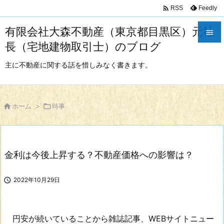

Feedly
RSS
有限会社大森不動産（東京都目黒区）元社

長（宅地建物取引士）のブログ

メニュ
主に不動産に関する話を惜しみなく書きます。

サイド


ホーム
>

時事
前へ

次へ
金利は今後上昇する？不動産価格への影響は？

検索

2022年10月29日
円安が続いていることから雑誌記事、WEBサイトニュー