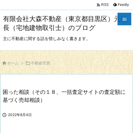

Feedly
RSS
有限会社大森不動産（東京都目黒区）元社

長（宅地建物取引士）のブログ

メニュ
主に不動産に関する話を惜しみなく書きます。

サイド


ホーム
>

不動産売買
前へ

次へ
困った相談（その１８、一括査定サイトの査定額に

検索
基づく売却相談）

2022年8月4日