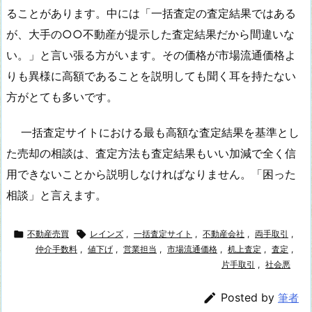
ることがあります。中には「一括査定の査定結果ではある
が、大手の○○不動産が提示した査定結果だから間違いな
い。」と言い張る方がいます。その価格が市場流通価格よ
りも異様に高額であることを説明しても聞く耳を持たない
方がとても多いです。
一括査定サイトにおける最も高額な査定結果を基準とし
た売却の相談は、査定方法も査定結果もいい加減で全く信
用できないことから説明しなければなりません。「困った
相談」と言えます。

不動産売買

レインズ
,
一括査定サイト
,
不動産会社
,
両手取引
,
仲介手数料
,
値下げ
,
営業担当
,
市場流通価格
,
机上査定
,
査定
,
片手取引
,
社会悪

Posted by
筆者