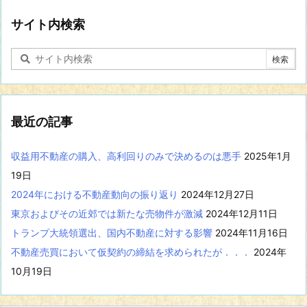
野
に
サイト内検索
関
す
る
記
事
を
表
最近の記事
示
収益用不動産の購入、高利回りのみで決めるのは悪手
2025年1月
19日
2024年における不動産動向の振り返り
2024年12月27日
東京およびその近郊では新たな売物件が激減
2024年12月11日
トランプ大統領選出、国内不動産に対する影響
2024年11月16日
不動産売買において仮契約の締結を求められたが．．．
2024年
10月19日