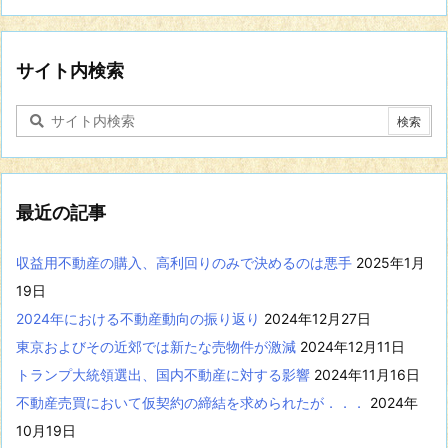
の
分
野
に
サイト内検索
関
す
る
記
事
を
表
最近の記事
示
収益用不動産の購入、高利回りのみで決めるのは悪手
2025年1月
19日
2024年における不動産動向の振り返り
2024年12月27日
東京およびその近郊では新たな売物件が激減
2024年12月11日
トランプ大統領選出、国内不動産に対する影響
2024年11月16日
不動産売買において仮契約の締結を求められたが．．．
2024年
10月19日