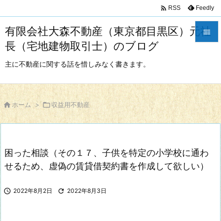

Feedly
RSS
有限会社大森不動産（東京都目黒区）元社

長（宅地建物取引士）のブログ

メニュ
主に不動産に関する話を惜しみなく書きます。

サイド


ホーム
>

収益用不動産
前へ

次へ
困った相談（その１７、子供を特定の小学校に通わ

検索
せるため、虚偽の賃貸借契約書を作成して欲しい）

2022年8月2日

2022年8月3日