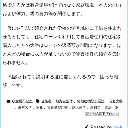
格できるかは教育環境だけではなく家庭環境、本人の能力
および体力、親の資力等が関係します。
仮に週刊誌で紹介された学校の学区域内に子供を住まわ
せるとしても、住宅ローンを利用して自己居住用の住宅を
購入した方の大半はローンの返済額が問題になります。ほ
とんどの場合に収入が足りないので賃貸物件の紹介を受け
られません。
相談されても説明する度に虚しくなるので「困った相
談」です。

収益用不動産

合格者
,
地方自治体
,
宅地建物取引業法
,
有名大学
,
東京大学
,
謝礼
,
賃貸借契約書
,
越境通学
,
週刊誌
,
違法行為
,
電磁的記録不正作出罪

Posted by
筆者