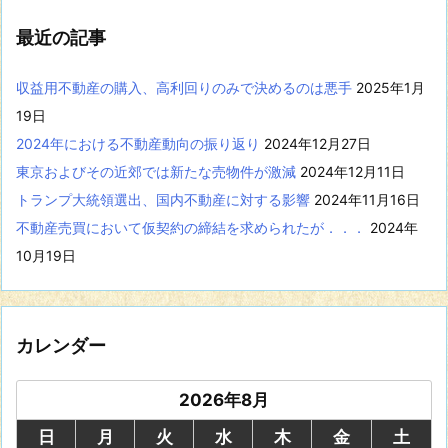
を
表
最近の記事
示
収益用不動産の購入、高利回りのみで決めるのは悪手
2025年1月
19日
2024年における不動産動向の振り返り
2024年12月27日
東京およびその近郊では新たな売物件が激減
2024年12月11日
トランプ大統領選出、国内不動産に対する影響
2024年11月16日
不動産売買において仮契約の締結を求められたが．．．
2024年
10月19日
カレンダー
2026年8月
日
月
火
水
木
金
土