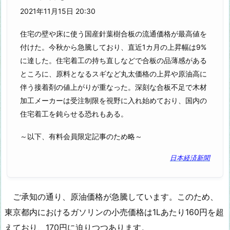
2021年11月15日 20:30
住宅の壁や床に使う国産針葉樹合板の流通価格が最高値を
付けた。今秋から急騰しており、直近1カ月の上昇幅は9%
に達した。住宅着工の持ち直しなどで合板の品薄感がある
ところに、原料となるスギなど丸太価格の上昇や原油高に
伴う接着剤の値上がりが重なった。深刻な合板不足で木材
加工メーカーは受注制限を視野に入れ始めており、国内の
住宅着工を鈍らせる恐れもある。
～以下、有料会員限定記事のため略～
日本経済新聞
ご承知の通り、原油価格が急騰しています。このため、
東京都内におけるガソリンの小売価格は1Lあたり160円を超
えており、170円に迫りつつあります。