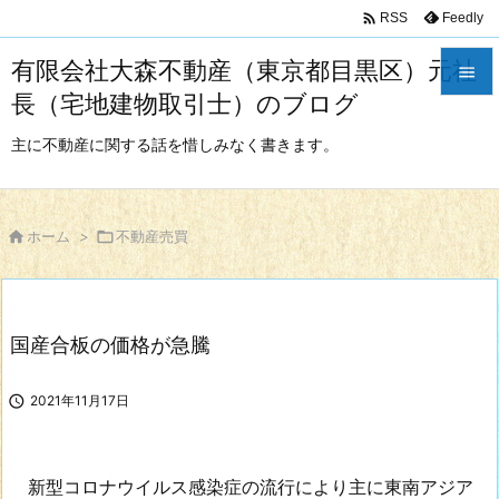

Feedly
RSS
有限会社大森不動産（東京都目黒区）元社

長（宅地建物取引士）のブログ

メニュ
主に不動産に関する話を惜しみなく書きます。

サイド


ホーム
>

不動産売買
前へ

次へ
国産合板の価格が急騰

検索

2021年11月17日
新型コロナウイルス感染症の流行により主に東南アジア