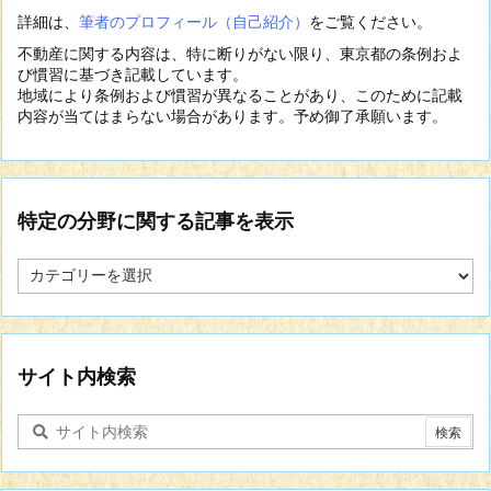
詳細は、
筆者のプロフィール（自己紹介）
をご覧ください。
不動産に関する内容は、特に断りがない限り、東京都の条例およ
び慣習に基づき記載しています。
地域により条例および慣習が異なることがあり、このために記載
内容が当てはまらない場合があります。予め御了承願います。
特定の分野に関する記事を表示
特
定
の
分
野
に
サイト内検索
関
す
る
記
事