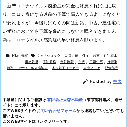
新型コロナウイルス感染症が完全に終息すれば元に戻
り、コロナ禍になる以前の予算で購入できるようになると
思われますが、今後しばらくの間は新築、中古戸建住宅の
いずれにおいても予算を多めにしないと購入できません。
新型コロナウイルス感染症の早い終息を願います。

不動産売買

ウッドショック
,
コロナ禍
,
住宅用部材
,
住宅着工
,
価格急騰
,
原油価格
,
受注制限
,
合板
,
戸建住宅
,
接着剤
,
新型コロナウイルス感染症
,
木材加工メーカー
,
東南アジア
,
配管部品

Posted by
筆者
不動産に関するご相談は
有限会社大森不動産
（東京都目黒区、別サ
イト）にて承ります。
このWEBサイトの
お問い合わせフォーム
から連絡していただいても
構いません。
このWEBサイトはリンクフリーです。