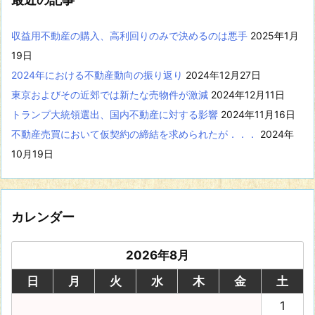
示
収益用不動産の購入、高利回りのみで決めるのは悪手
2025年1月
19日
2024年における不動産動向の振り返り
2024年12月27日
東京およびその近郊では新たな売物件が激減
2024年12月11日
トランプ大統領選出、国内不動産に対する影響
2024年11月16日
不動産売買において仮契約の締結を求められたが．．．
2024年
10月19日
カレンダー
2026年8月
日
月
火
水
木
金
土
1