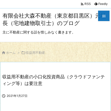

Feedly
RSS
有限会社大森不動産（東京都目黒区）元社

長（宅地建物取引士）のブログ

メニュ
主に不動産に関する話を惜しみなく書きます。

サイド


ホーム
>

収益用不動産
前へ

次へ
収益用不動産の小口化投資商品（クラウドファンテ

検索
ィング等）は要注意

2021年1月27日