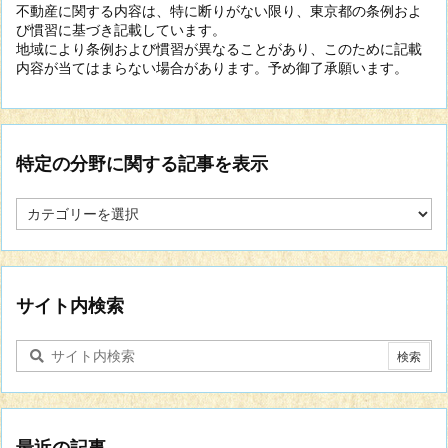
不動産に関する内容は、特に断りがない限り、東京都の条例およ
び慣習に基づき記載しています。
地域により条例および慣習が異なることがあり、このために記載
内容が当てはまらない場合があります。予め御了承願います。
特定の分野に関する記事を表示
特
定
の
分
野
に
サイト内検索
関
す
る
記
事
を
表
最近の記事