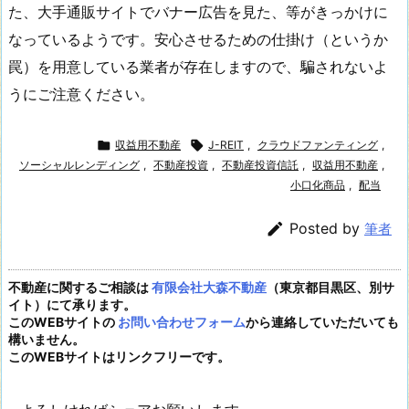
た、大手通販サイトでバナー広告を見た、等がきっかけに
なっているようです。安心させるための仕掛け（というか
罠）を用意している業者が存在しますので、騙されないよ
うにご注意ください。

収益用不動産

J-REIT
,
クラウドファンティング
,
ソーシャルレンディング
,
不動産投資
,
不動産投資信託
,
収益用不動産
,
小口化商品
,
配当

Posted by
筆者
不動産に関するご相談は
有限会社大森不動産
（東京都目黒区、別サ
イト）にて承ります。
このWEBサイトの
お問い合わせフォーム
から連絡していただいても
構いません。
このWEBサイトはリンクフリーです。