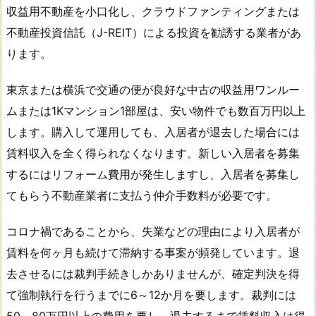
収益用不動産を小口化し、クラウドファンティングまたは
不動産投資信託（J-REIT）による投資を勧誘する業者があ
ります。
東京または横浜で交通の便が良好な中古の収益用ワンルー
ムまたは1Kマンション1部屋は、安い物件でも数百万円以上
します。購入して運用しても、入居者が退去した場合には
賃料収入を全く得られなくなります。新しい入居者を募集
するにはリフォーム費用が発生しますし、入居者を募集し
てもらう不動産業者に支払う仲介手数料が必要です。
コロナ禍であることから、失業などの理由により入居者が
賃料を何ヶ月も続けて滞納する事案が頻発しています。退
去させるには裁判手続きしかありませんが、確定判決を得
て強制執行を行うまでに6～12か月を要します。裁判には
50～80万円以上の費用を要し、退去するまで賃料収入は得