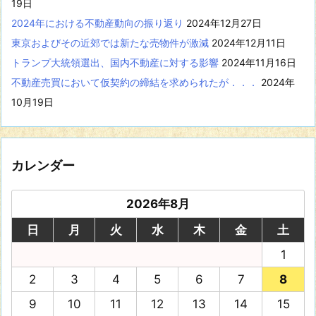
19日
2024年における不動産動向の振り返り
2024年12月27日
東京およびその近郊では新たな売物件が激減
2024年12月11日
トランプ大統領選出、国内不動産に対する影響
2024年11月16日
不動産売買において仮契約の締結を求められたが．．．
2024年
10月19日
カレンダー
2026年8月
日
月
火
水
木
金
土
1
2
3
4
5
6
7
8
9
10
11
12
13
14
15