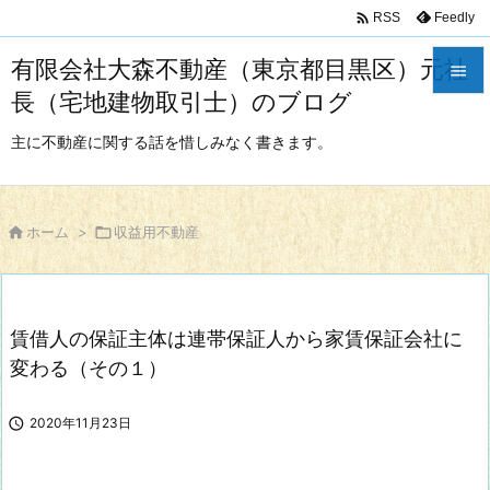

Feedly
RSS
有限会社大森不動産（東京都目黒区）元社

長（宅地建物取引士）のブログ

メニュ
主に不動産に関する話を惜しみなく書きます。

サイド


ホーム
>

収益用不動産
前へ

次へ
賃借人の保証主体は連帯保証人から家賃保証会社に

検索
変わる（その１）

2020年11月23日