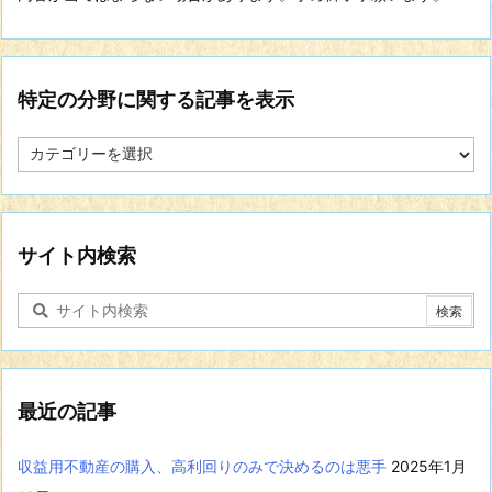
特定の分野に関する記事を表示
特
定
の
分
野
に
サイト内検索
関
す
る
記
事
を
表
最近の記事
示
収益用不動産の購入、高利回りのみで決めるのは悪手
2025年1月