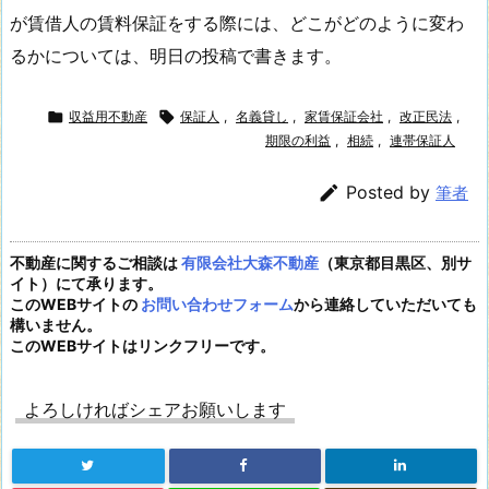
が賃借人の賃料保証をする際には、どこがどのように変わ
るかについては、明日の投稿で書きます。

収益用不動産

保証人
,
名義貸し
,
家賃保証会社
,
改正民法
,
期限の利益
,
相続
,
連帯保証人

Posted by
筆者
不動産に関するご相談は
有限会社大森不動産
（東京都目黒区、別サ
イト）にて承ります。
このWEBサイトの
お問い合わせフォーム
から連絡していただいても
構いません。
このWEBサイトはリンクフリーです。
よろしければシェアお願いします