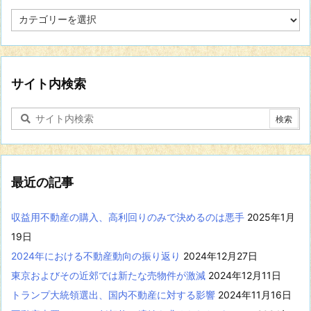
特
定
の
分
野
に
サイト内検索
関
す
る
記
事
を
表
最近の記事
示
収益用不動産の購入、高利回りのみで決めるのは悪手
2025年1月
19日
2024年における不動産動向の振り返り
2024年12月27日
東京およびその近郊では新たな売物件が激減
2024年12月11日
トランプ大統領選出、国内不動産に対する影響
2024年11月16日