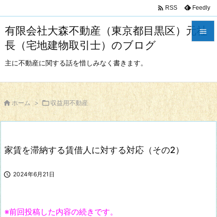

Feedly
RSS
有限会社大森不動産（東京都目黒区）元社

長（宅地建物取引士）のブログ

メニュ
主に不動産に関する話を惜しみなく書きます。

サイド


ホーム
>

収益用不動産
前へ

次へ
家賃を滞納する賃借人に対する対応（その2）

検索

2024年6月21日
※前回投稿した内容の続きです。