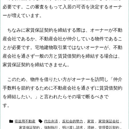
必要です。この審査をもって入居の可否を決定するオーナ
ーが増えています。
ちなみに家賃保証契約を締結する際は、オーナーが不動
産会社であるか、不動産会社が仲介している物件であるこ
とが必要です。宅地建物取引業ではないオーナーが、不動
産会社を通さず一般の方と賃貸借契約を締結する場合は、
家賃保証契約を締結できません。
このため、物件を借りたい方がオーナーを訪問し「仲介
手数料を節約するために不動産会社を通さずに賃貸借契約
を締結したい。」と言われたらその場で断るべきで

収益用不動産

代位弁済
,
反社会的勢力
,
家賃
,
家賃保証会社
,
家賃保証契約
,
強制執行
,
明け渡し請求
,
滞納
,
管理委託契約
,