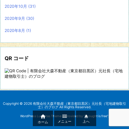
2020年10月
(31)
2020年9月
(30)
2020年8月
(1)
QR コード
Copyright ©
2026
有限会社大森不動産（東京都目黒区）元社長（宅地建物取引
士）のブログ
All Rights Reserved.



WordPress Luxeritas Theme is provided by "
Thought is free
".
メニュー
上へ
ホーム