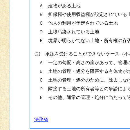
Ａ 建物がある土地
Ｂ 担保権や使用収益権が設定されている
Ｃ 他人の利用が予定されている土地
Ｄ 土壌汚染されている土地
Ｅ 境界が明らかでない土地・所有権の存否
(2) 承認を受けることができないケース（
Ａ 一定の勾配・高さの崖があって、管理に
Ｂ 土地の管理・処分を阻害する有体物が
Ｃ 土地の管理・処分のために、除去しなけ
Ｄ 隣接する土地の所有者等との争訟によら
Ｅ その他、通常の管理・処分に当たって過
法務省