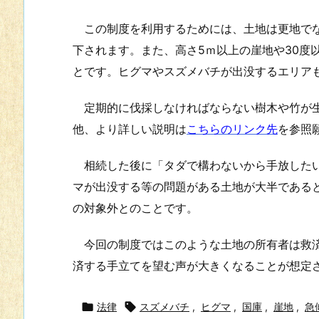
この制度を利用するためには、土地は更地でな
下されます。また、高さ5ｍ以上の崖地や30度
とです。ヒグマやスズメバチが出没するエリア
定期的に伐採しなければならない樹木や竹が生
他、より詳しい説明は
こちらのリンク先
を参照
相続した後に「タダで構わないから手放したい
マが出没する等の問題がある土地が大半である
の対象外とのことです。
今回の制度ではこのような土地の所有者は救済
済する手立てを望む声が大きくなることが想

法律

スズメバチ
,
ヒグマ
,
国庫
,
崖地
,
急