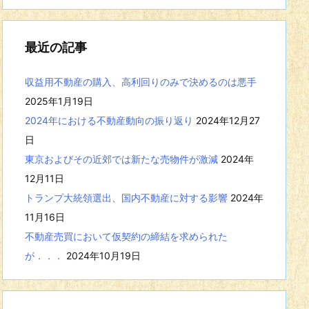
事
を
表
最近の記事
示
収益用不動産の購入、高利回りのみで決めるのは悪手
2025年1月19日
2024年における不動産動向の振り返り
2024年12月27
日
東京およびその近郊では新たな売物件が激減
2024年
12月11日
トランプ大統領選出、国内不動産に対する影響
2024年
11月16日
不動産売買において仮契約の締結を求められた
が．．．
2024年10月19日