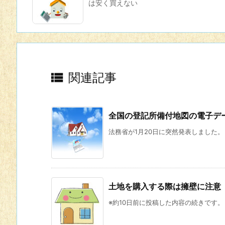
は安く買えない

関連記事
全国の登記所備付地図の電子デ
法務省が1月20日に突然発表しました。
土地を購入する際は擁壁に注意
※約10日前に投稿した内容の続きです。 2