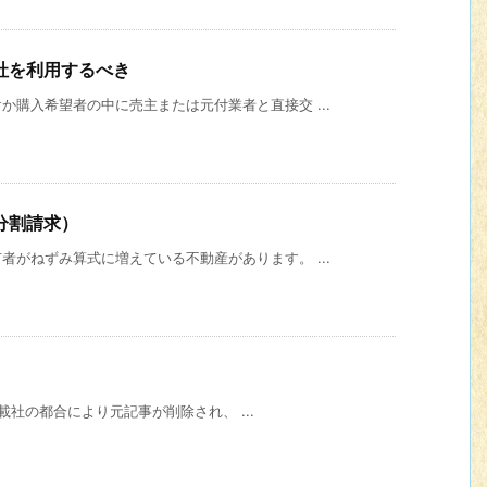
社を利用するべき
購入希望者の中に売主または元付業者と直接交 ...
分割請求）
がねずみ算式に増えている不動産があります。 ...
※掲載社の都合により元記事が削除され、 ...