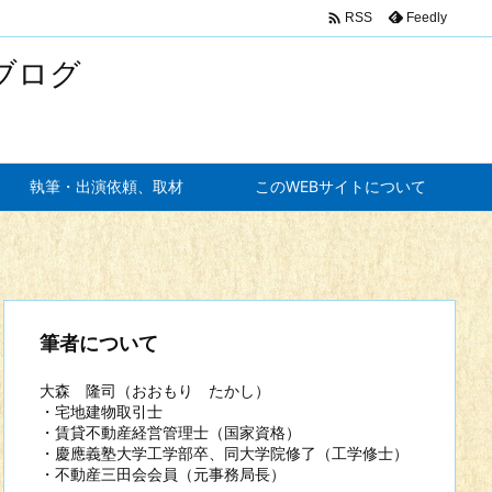

Feedly
RSS
ブログ
執筆・出演依頼、取材
このWEBサイトについて
筆者について
大森 隆司（おおもり たかし）
・宅地建物取引士
・賃貸不動産経営管理士（国家資格）
・慶應義塾大学工学部卒、同大学院修了（工学修士）
・不動産三田会会員（元事務局長）