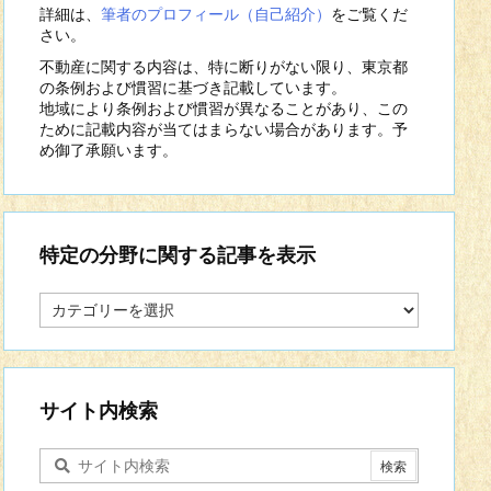
詳細は、
筆者のプロフィール（自己紹介）
をご覧くだ
さい。
不動産に関する内容は、特に断りがない限り、東京都
の条例および慣習に基づき記載しています。
地域により条例および慣習が異なることがあり、この
ために記載内容が当てはまらない場合があります。予
め御了承願います。
特定の分野に関する記事を表示
特
定
の
分
野
に
サイト内検索
関
す
る
記