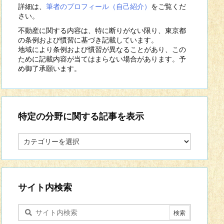
詳細は、
筆者のプロフィール（自己紹介）
をご覧くだ
さい。
不動産に関する内容は、特に断りがない限り、東京都
の条例および慣習に基づき記載しています。
地域により条例および慣習が異なることがあり、この
ために記載内容が当てはまらない場合があります。予
め御了承願います。
特定の分野に関する記事を表示
特
定
の
分
野
に
サイト内検索
関
す
る
記