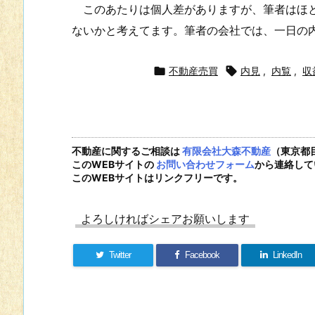
このあたりは個人差がありますが、筆者はほと
ないかと考えてます。筆者の会社では、一日の

不動産売買

内見
,
内覧
,
収
不動産に関するご相談は
有限会社大森不動産
（東京都
このWEBサイトの
お問い合わせフォーム
から連絡して
このWEBサイトはリンクフリーです。
よろしければシェアお願いします
Twitter
Facebook
LinkedIn