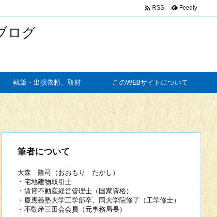

Feedly
RSS
ブログ
執筆・出演依頼、取材
このWEBサイトについて
筆者について
大森 隆司（おおもり たかし）
・宅地建物取引士
・賃貸不動産経営管理士（国家資格）
・慶應義塾大学工学部卒、同大学院修了（工学修士）
・不動産三田会会員（元事務局長）