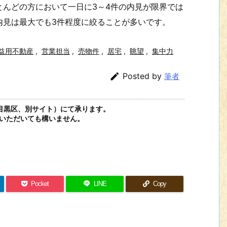
んどの方において一日に3～4件の内見が限界では
内見は最大でも3件程度に絞ることが多いです。
益用不動産
,
営業担当
,
売物件
,
居宅
,
眺望
,
集中力

Posted by
筆者
目黒区、別サイト）にて承ります。
いただいても構いません。
Pocket
LINE
Copy