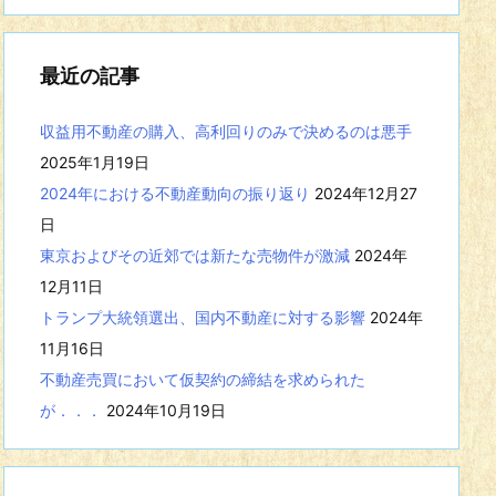
事
を
表
最近の記事
示
収益用不動産の購入、高利回りのみで決めるのは悪手
2025年1月19日
2024年における不動産動向の振り返り
2024年12月27
日
東京およびその近郊では新たな売物件が激減
2024年
12月11日
トランプ大統領選出、国内不動産に対する影響
2024年
11月16日
不動産売買において仮契約の締結を求められた
が．．．
2024年10月19日