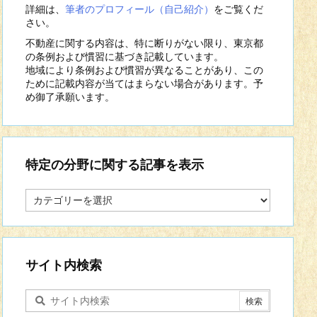
詳細は、
筆者のプロフィール（自己紹介）
をご覧くだ
さい。
不動産に関する内容は、特に断りがない限り、東京都
の条例および慣習に基づき記載しています。
地域により条例および慣習が異なることがあり、この
ために記載内容が当てはまらない場合があります。予
め御了承願います。
特定の分野に関する記事を表示
特
定
の
分
野
に
サイト内検索
関
す
る
記