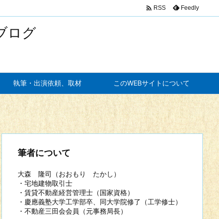

Feedly
RSS
ブログ
執筆・出演依頼、取材
このWEBサイトについて
筆者について
大森 隆司（おおもり たかし）
・宅地建物取引士
・賃貸不動産経営管理士（国家資格）
・慶應義塾大学工学部卒、同大学院修了（工学修士）
・不動産三田会会員（元事務局長）