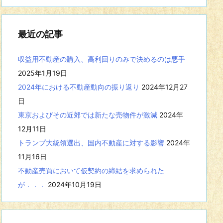
事
を
表
最近の記事
示
収益用不動産の購入、高利回りのみで決めるのは悪手
2025年1月19日
2024年における不動産動向の振り返り
2024年12月27
日
東京およびその近郊では新たな売物件が激減
2024年
12月11日
トランプ大統領選出、国内不動産に対する影響
2024年
11月16日
不動産売買において仮契約の締結を求められた
が．．．
2024年10月19日