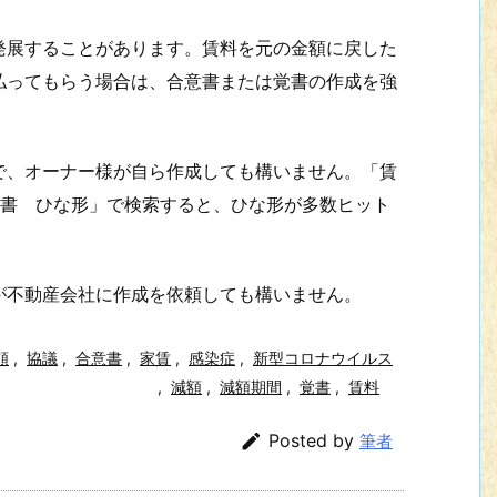
展することがあります。賃料を元の金額に戻した
払ってもらう場合は、合意書または覚書の作成を強
、オーナー様が自ら作成しても構いません。「賃
意書 ひな形」で検索すると、ひな形が多数ヒット
不動産会社に作成を依頼しても構いません。
頼
,
協議
,
合意書
,
家賃
,
感染症
,
新型コロナウイルス
,
減額
,
減額期間
,
覚書
,
賃料

Posted by
筆者