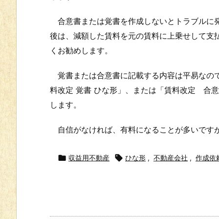
合意書または覚書を作成しないとトラブルに発
後は、減額した賃料を元の賃料に上乗せして支
くお勧めします。
覚書または合意書に記載する内容は平易なので
料改定 覚書 ひな形」、または「賃料改定 合
します。
自信がなければ、有料になることが多いですが

収益用不動産

ひな形
,
不動産会社
,
作成依