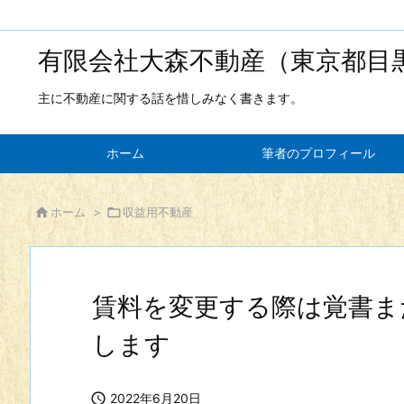
有限会社大森不動産（東京都目
主に不動産に関する話を惜しみなく書きます。
ホーム
筆者のプロフィール

ホーム
>

収益用不動産
賃料を変更する際は覚書ま
します

2022年6月20日