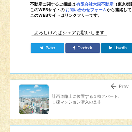
不動産に関するご相談は
有限会社大森不動産
（東京都
このWEBサイトの
お問い合わせフォーム
から連絡して
このWEBサイトはリンクフリーです。
よろしければシェアお願いします
Twitter
Facebook
LinkedIn

Prev
計画道路上に位置する１棟アパート、
１棟マンション購入の是非