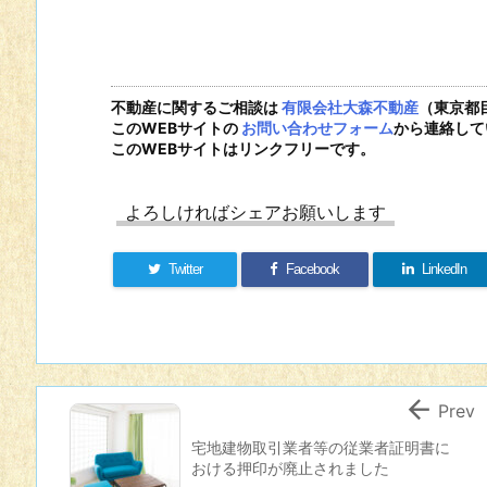
不動産に関するご相談は
有限会社大森不動産
（東京都
このWEBサイトの
お問い合わせフォーム
から連絡して
このWEBサイトはリンクフリーです。
よろしければシェアお願いします
Twitter
Facebook
LinkedIn

Prev
宅地建物取引業者等の従業者証明書に
おける押印が廃止されました