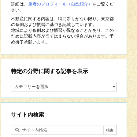
詳細は、
筆者のプロフィール（自己紹介）
をご覧くだ
さい。
不動産に関する内容は、特に断りがない限り、東京都
の条例および慣習に基づき記載しています。
地域により条例および慣習が異なることがあり、この
ために記載内容が当てはまらない場合があります。予
め御了承願います。
特定の分野に関する記事を表示
特
定
の
分
野
に
サイト内検索
関
す
る
記