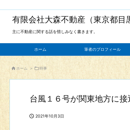
有限会社大森不動産（東京都目
主に不動産に関する話を惜しみなく書きます。
ホーム
筆者のプロフィール

ホーム
>

時事
台風１６号が関東地方に接

2021年10月3日