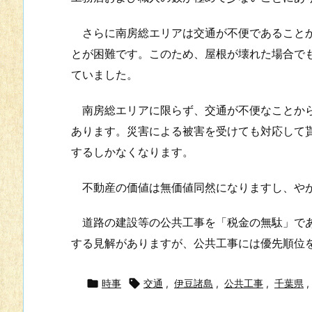
さらに南房総エリアは交通が不便であることか
とが困難です。このため、屋根が壊れた場合で
ていました。
南房総エリアに限らず、交通が不便なことから
あります。災害による被害を受けても対応して
するしかなくなります。
不動産の価値は無価値同然になりますし、やが
道路の建設等の公共工事を「税金の無駄」であ
する見解がありますが、公共工事には優先順位

時事

交通
,
伊豆諸島
,
公共工事
,
千葉県
,