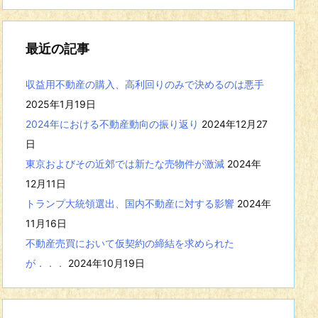
事
を
表
最近の記事
示
収益用不動産の購入、高利回りのみで決めるのは悪手
2025年1月19日
2024年における不動産動向の振り返り
2024年12月27
日
東京およびその近郊では新たな売物件が激減
2024年
12月11日
トランプ大統領選出、国内不動産に対する影響
2024年
11月16日
不動産売買において仮契約の締結を求められた
が．．．
2024年10月19日