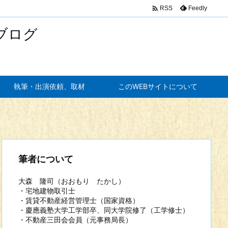

Feedly
RSS
ブログ
執筆・出演依頼、取材
このWEBサイトについて
筆者について
大森 隆司（おおもり たかし）
・宅地建物取引士
・賃貸不動産経営管理士（国家資格）
・慶應義塾大学工学部卒、同大学院修了（工学修士）
・不動産三田会会員（元事務局長）