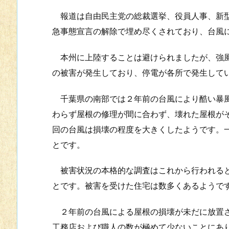
報道は自由民主党の総裁選挙、役員人事、新型
急事態宣言の解除で埋め尽くされており、台風
本州に上陸することは避けられましたが、強風
の被害が発生しており、停電が各所で発生して
千葉県の南部では２年前の台風により酷い暴風
わらず屋根の修理が間に合わず、壊れた屋根が
回の台風は損壊の程度を大きくしたようです。
とです。
被害状況の本格的な調査はこれから行われると
とです。被害を受けた住宅は数多くあるようで
２年前の台風による屋根の損壊が未だに放置さ
工務店および職人の数が極めて少ないことにあ