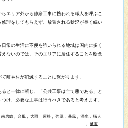
らエリア外から修繕工事に携われる職人を呼ぶこ
も修理をしてもらえず、放置される状況が長く続い
日常の生活に不便を強いられる地域は国内に多く
貰えないのでは、そのエリアに居住することを断念
て町や村が消滅することに繋がります。
ると一律に断じ、「公共工事は全て悪である」と
をつけ、必要な工事は行うべきであると考えます。
南房総
,
台風
,
大雨
,
屋根
,
強風
,
暴風
,
浸水
,
職人
,
被害