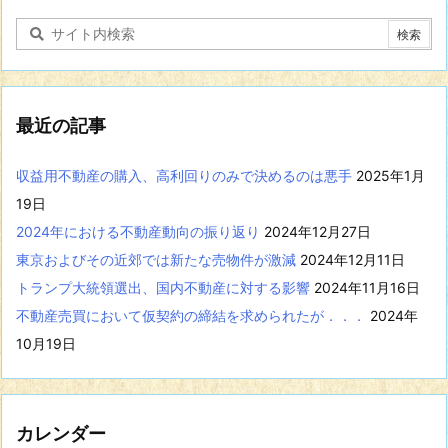
す
る
記
事
を
表
最近の記事
示
収益用不動産の購入、高利回りのみで決めるのは悪手
2025年1月
19日
2024年における不動産動向の振り返り
2024年12月27日
東京およびその近郊では新たな売物件が激減
2024年12月11日
トランプ大統領選出、国内不動産に対する影響
2024年11月16日
不動産売買において仮契約の締結を求められたが．．．
2024年
10月19日
カレンダー