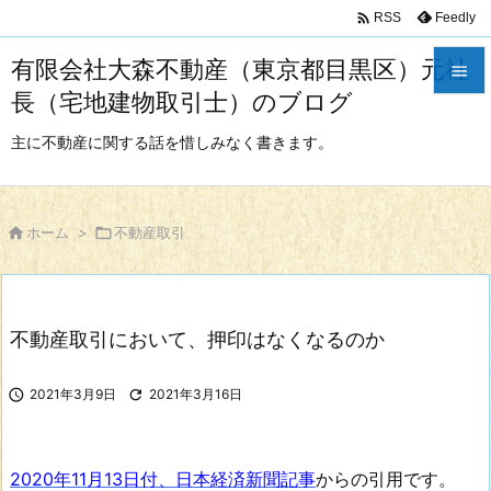

Feedly
RSS
有限会社大森不動産（東京都目黒区）元社

長（宅地建物取引士）のブログ

メニュ
主に不動産に関する話を惜しみなく書きます。

サイド


ホーム
>

不動産取引
前へ

次へ
不動産取引において、押印はなくなるのか

検索

2021年3月9日

2021年3月16日
2020年11月13日付、日本経済新聞記事
からの引用です。