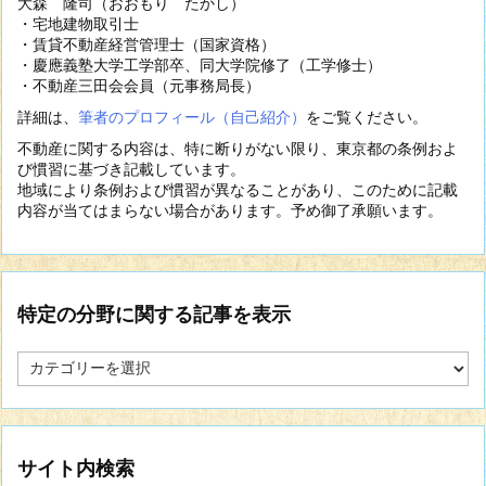
大森 隆司（おおもり たかし）
・宅地建物取引士
・賃貸不動産経営管理士（国家資格）
・慶應義塾大学工学部卒、同大学院修了（工学修士）
・不動産三田会会員（元事務局長）
詳細は、
筆者のプロフィール（自己紹介）
をご覧ください。
不動産に関する内容は、特に断りがない限り、東京都の条例およ
び慣習に基づき記載しています。
地域により条例および慣習が異なることがあり、このために記載
内容が当てはまらない場合があります。予め御了承願います。
特定の分野に関する記事を表示
特
定
の
分
野
に
サイト内検索
関