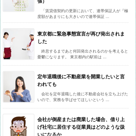
張）
「賃貸借契約の更新において、連帯保証人が『極
度額があまりにも大きいので連帯保証 ...
東京都に緊急事態宣言が再び発出されま
した
終息するまであと何回発出されるのかを考えると
憂鬱になります。 東京都内の駅前は ...
定年退職後に不動産業を開業したいと言
われても
会社を定年退職した後に不動産会社を立ち上げた
いので、実務を学ばせてほしいという ...
会社が倒産または廃業した場合、借り上
げ社宅に居住する従業員はどのような扱
いになるか