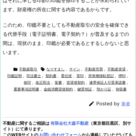
はそれに準じる印影の印鑑を捺印することが求められてい
ます。財産権の所在に関する内容であるからです。
このため、印鑑不要としても不動産取引の安全を確保でき
る代替手段（電子証明書、電子契約？）が普及するまでの
間は、現状のまま、印鑑が必要であるとするしかないと思
います。

不動産取引

なりすまし
,
サイン
,
不動産売買
,
不動産賃貸
,
印鑑証明
,
司法書士
,
契約書
,
委任状
,
実印
,
所有権移転登記
,
押印
,
捺印
,
改正民法
,
覚書
,
賃貸借契約
,
連帯保証人引受承諾書
,
重要事項説明書
,
金銭消費貸借契約
,
鍵受領証
,
預かり証
,
領収書

Posted by
筆者
不動産に関するご相談は
有限会社大森不動産
（東京都目黒区、別サ
イト）にて承ります。
このWEBサイトの
お問い合わせフォーム
から連絡していただいても