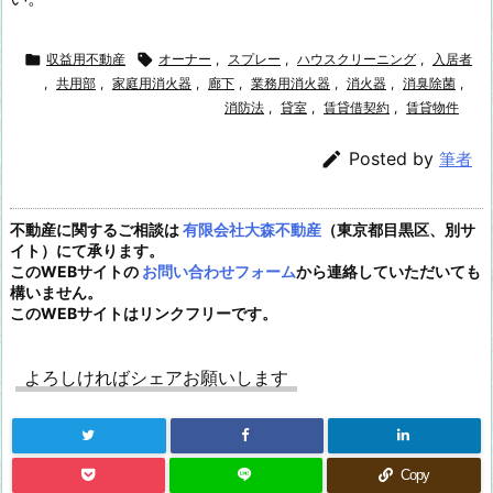

収益用不動産

オーナー
,
スプレー
,
ハウスクリーニング
,
入居者
,
共用部
,
家庭用消火器
,
廊下
,
業務用消火器
,
消火器
,
消臭除菌
,
消防法
,
貸室
,
賃貸借契約
,
賃貸物件

Posted by
筆者
不動産に関するご相談は
有限会社大森不動産
（東京都目黒区、別サ
イト）にて承ります。
このWEBサイトの
お問い合わせフォーム
から連絡していただいても
構いません。
このWEBサイトはリンクフリーです。
よろしければシェアお願いします
Copy