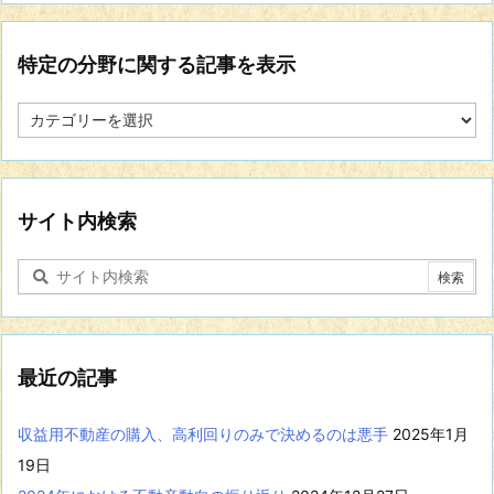
特定の分野に関する記事を表示
特
定
の
分
野
に
サイト内検索
関
す
る
記
事
を
表
最近の記事
示
収益用不動産の購入、高利回りのみで決めるのは悪手
2025年1月
19日