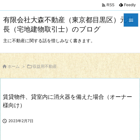

Feedly
RSS
有限会社大森不動産（東京都目黒区）元社

長（宅地建物取引士）のブログ

メニュ
主に不動産に関する話を惜しみなく書きます。

サイド


ホーム
>

収益用不動産
前へ

次へ
賃貸物件、貸室内に消火器を備えた場合（オーナー

検索
様向け）

2023年2月7日