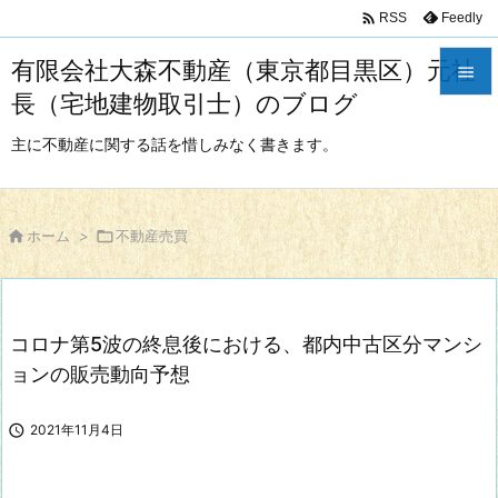

Feedly
RSS
有限会社大森不動産（東京都目黒区）元社

長（宅地建物取引士）のブログ

メニュ
主に不動産に関する話を惜しみなく書きます。

サイド


ホーム
>

不動産売買
前へ

次へ
コロナ第5波の終息後における、都内中古区分マンシ

検索
ョンの販売動向予想

2021年11月4日