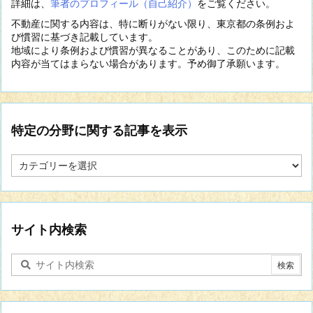
詳細は、
筆者のプロフィール（自己紹介）
をご覧ください。
不動産に関する内容は、特に断りがない限り、東京都の条例およ
び慣習に基づき記載しています。
地域により条例および慣習が異なることがあり、このために記載
内容が当てはまらない場合があります。予め御了承願います。
特定の分野に関する記事を表示
特
定
の
分
野
に
サイト内検索
関
す
る
記
事
を