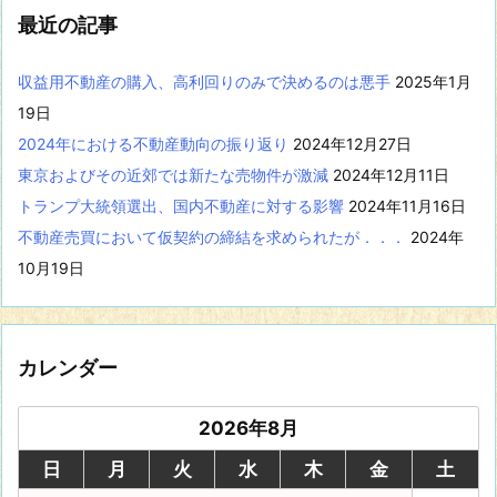
表
最近の記事
示
収益用不動産の購入、高利回りのみで決めるのは悪手
2025年1月
19日
2024年における不動産動向の振り返り
2024年12月27日
東京およびその近郊では新たな売物件が激減
2024年12月11日
トランプ大統領選出、国内不動産に対する影響
2024年11月16日
不動産売買において仮契約の締結を求められたが．．．
2024年
10月19日
カレンダー
2026年8月
日
月
火
水
木
金
土