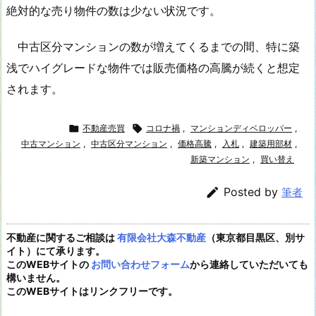
絶対的な売り物件の数は少ない状況です。
中古区分マンションの数が増えてくるまでの間、特に築
浅でハイグレードな物件では販売価格の高騰が続くと想定
されます。

不動産売買

コロナ禍
,
マンションディベロッパー
,
中古マンション
,
中古区分マンション
,
価格高騰
,
入札
,
建築用部材
,
新築マンション
,
買い替え

Posted by
筆者
不動産に関するご相談は
有限会社大森不動産
（東京都目黒区、別サ
イト）にて承ります。
このWEBサイトの
お問い合わせフォーム
から連絡していただいても
構いません。
このWEBサイトはリンクフリーです。