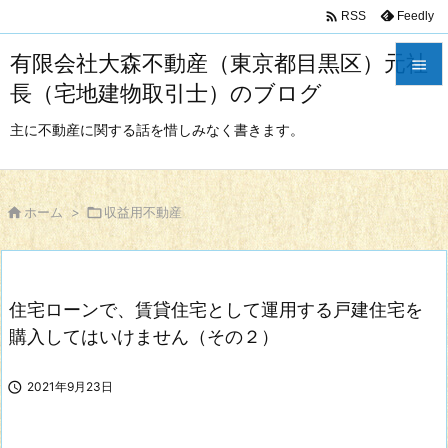

Feedly
RSS
有限会社大森不動産（東京都目黒区）元社

長（宅地建物取引士）のブログ

メニュ
主に不動産に関する話を惜しみなく書きます。

サイド


ホーム
>

収益用不動産
前へ

次へ
住宅ローンで、賃貸住宅として運用する戸建住宅を

検索
購入してはいけません（その２）

2021年9月23日