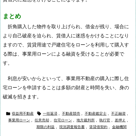
まとめ
折角購入した物件を取り上げられ、借金が残り、場合に
より自己破産を迫られ、賃借人に迷惑をかけることになり
ますので、賃貸用途で戸建住宅をローンを利用して購入す
る際は、事業用ローンによる融資を受けることが必要で
す。
利息が安いからといって、事業用不動産の購入に際し住
宅ローンを申請することは多額の財産と時間を失い、身の
破滅を招きます。

収益用不動産

一括返済
,
不動産競売
,
不動産鑑定士
,
不正融資
,
事業用ローン
,
任意売却
,
住宅ローン
,
地方裁判所
,
執行官
,
差押え
,
期限の利益
,
現況調査報告書
,
賃貸借契約
,
金融機関