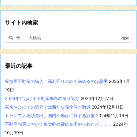
の
分
野
に
サイト内検索
関
す
る
記
事
を
表
最近の記事
示
収益用不動産の購入、高利回りのみで決めるのは悪手
2025年1月
19日
2024年における不動産動向の振り返り
2024年12月27日
東京およびその近郊では新たな売物件が激減
2024年12月11日
トランプ大統領選出、国内不動産に対する影響
2024年11月16日
不動産売買において仮契約の締結を求められたが．．．
2024年
10月19日