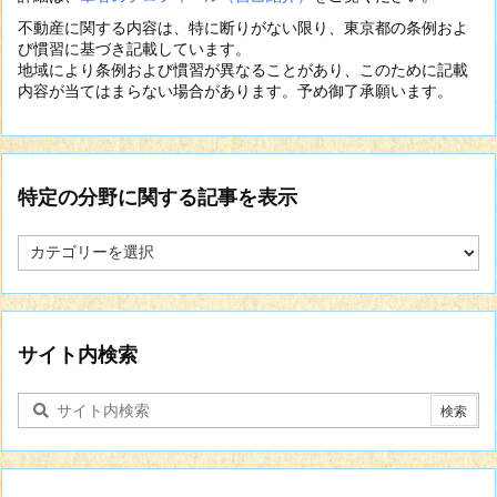
不動産に関する内容は、特に断りがない限り、東京都の条例およ
び慣習に基づき記載しています。
地域により条例および慣習が異なることがあり、このために記載
内容が当てはまらない場合があります。予め御了承願います。
特定の分野に関する記事を表示
特
定
の
分
野
に
サイト内検索
関
す
る
記
事
を
表