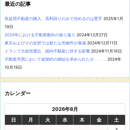
最近の記事
示
収益用不動産の購入、高利回りのみで決めるのは悪手
2025年1月
19日
2024年における不動産動向の振り返り
2024年12月27日
東京およびその近郊では新たな売物件が激減
2024年12月11日
トランプ大統領選出、国内不動産に対する影響
2024年11月16日
不動産売買において仮契約の締結を求められたが．．．
2024年
10月19日
カレンダー
2026年8月
日
月
火
水
木
金
土