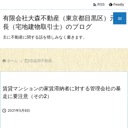

Feedly
RSS
有限会社大森不動産（東京都目黒区）元社

長（宅地建物取引士）のブログ

メニュ
主に不動産に関する話を惜しみなく書きます。

サイド


ホーム
>

収益用不動産
前へ

次へ
賃貸マンションの家賃滞納者に対する管理会社の暴

検索
走に要注意（その2）

2021年5月6日