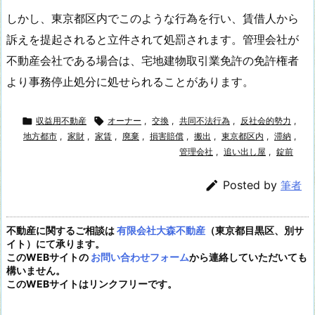
しかし、東京都区内でこのような行為を行い、賃借人から
訴えを提起されると立件されて処罰されます。管理会社が
不動産会社である場合は、宅地建物取引業免許の免許権者
より事務停止処分に処せられることがあります。

収益用不動産

オーナー
,
交換
,
共同不法行為
,
反社会的勢力
,
地方都市
,
家財
,
家賃
,
廃棄
,
損害賠償
,
搬出
,
東京都区内
,
滞納
,
管理会社
,
追い出し屋
,
錠前

Posted by
筆者
不動産に関するご相談は
有限会社大森不動産
（東京都目黒区、別サ
イト）にて承ります。
このWEBサイトの
お問い合わせフォーム
から連絡していただいても
構いません。
このWEBサイトはリンクフリーです。