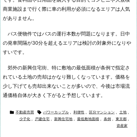
商業施設まで行く際に車の利用が必須になるエリアは人気
がありません。
バス便物件ではバスの運行本数が問題になります。日中
の発車間隔が30分を超えるエリアは検討の対象外になりや
すいです。
郊外の新興住宅街、特に敷地の最低面積が条例で指定さ
れている土地の売却はかなり難しくなっています。価格を
少し下げても売却出来ないことが多いので、今後は市場流
通価格自体が大きく下がると予想しています。

不動産売買

パワーカップル
,
利便性
,
区分マンション
,
土地
,
少子化
,
戸建住宅
,
新興住宅地
,
最低敷地面積
,
条例
,
東京都
,
資産家