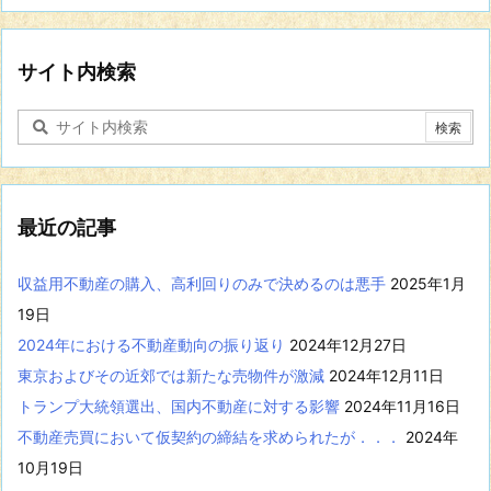
の
分
野
に
サイト内検索
関
す
る
記
事
を
表
最近の記事
示
収益用不動産の購入、高利回りのみで決めるのは悪手
2025年1月
19日
2024年における不動産動向の振り返り
2024年12月27日
東京およびその近郊では新たな売物件が激減
2024年12月11日
トランプ大統領選出、国内不動産に対する影響
2024年11月16日
不動産売買において仮契約の締結を求められたが．．．
2024年
10月19日