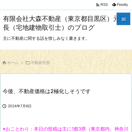

Feedly
RSS
有限会社大森不動産（東京都目黒区）元社

長（宅地建物取引士）のブログ

メニュ
主に不動産に関する話を惜しみなく書きます。

サイド


ホーム
>

不動産売買
前へ

次へ
今後、不動産価格は2極化しそうです

検索

2024年7月6日
※おことわり：本日の投稿は主に1都3県（東京都内、神奈川