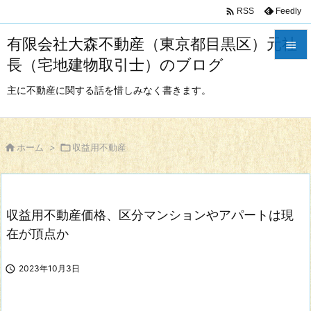

Feedly
RSS
有限会社大森不動産（東京都目黒区）元社

長（宅地建物取引士）のブログ

メニュ
主に不動産に関する話を惜しみなく書きます。

サイド


ホーム
>

収益用不動産
前へ

次へ
収益用不動産価格、区分マンションやアパートは現

検索
在が頂点か

2023年10月3日