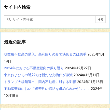
野
に
サイト内検索
関
す
る
記
事
を
表
最近の記事
示
収益用不動産の購入、高利回りのみで決めるのは悪手
2025年1月
19日
2024年における不動産動向の振り返り
2024年12月27日
東京およびその近郊では新たな売物件が激減
2024年12月11日
トランプ大統領選出、国内不動産に対する影響
2024年11月16日
不動産売買において仮契約の締結を求められたが．．．
2024年
10月19日