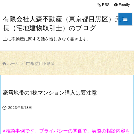

Feedly
RSS
有限会社大森不動産（東京都目黒区）元社

長（宅地建物取引士）のブログ

メニュ
主に不動産に関する話を惜しみなく書きます。

サイド


ホーム
>

収益用不動産
前へ

次へ
豪雪地帯の1棟マンション購入は要注意

検索

2023年6月8日
※相談事例です。プライバシーの関係で、実際の相談内容を