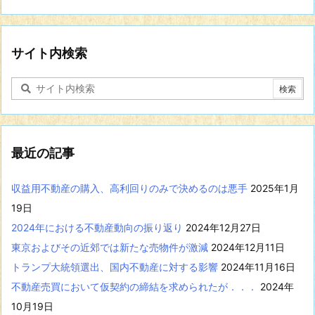
の
分
野
に
サイト内検索
関
す
る
記
事
を
表
最近の記事
示
収益用不動産の購入、高利回りのみで決めるのは悪手
2025年1月
19日
2024年における不動産動向の振り返り
2024年12月27日
東京およびその近郊では新たな売物件が激減
2024年12月11日
トランプ大統領選出、国内不動産に対する影響
2024年11月16日
不動産売買において仮契約の締結を求められたが．．．
2024年
10月19日