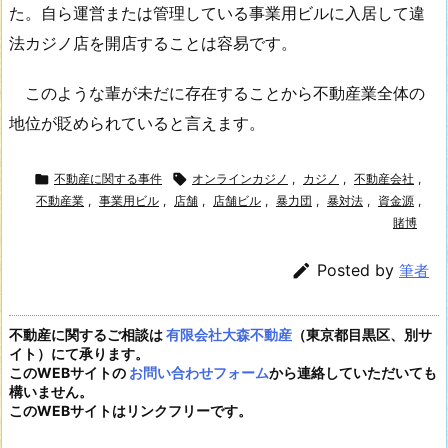
た。自ら運営または管理している事業用ビルに入居して違
法カジノ店を開店することは容易です。
このような輩が未だに存在することから不動産業全体の
地位が貶められていると言えます。

不動産に関する事件

オンラインカジノ
,
カジノ
,
不動産会社
,
不動産業
,
事業用ビル
,
店舗
,
店舗ビル
,
暴力団
,
暴対法
,
資金源
,
賭博

Posted by
筆者
不動産に関するご相談は
有限会社大森不動産
（東京都目黒区、別サ
イト）にて承ります。
このWEBサイトの
お問い合わせフォーム
から連絡していただいても
構いません。
このWEBサイトはリンクフリーです。