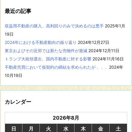
を
表
最近の記事
示
収益用不動産の購入、高利回りのみで決めるのは悪手
2025年1月
19日
2024年における不動産動向の振り返り
2024年12月27日
東京およびその近郊では新たな売物件が激減
2024年12月11日
トランプ大統領選出、国内不動産に対する影響
2024年11月16日
不動産売買において仮契約の締結を求められたが．．．
2024年
10月19日
カレンダー
2026年8月
日
月
火
水
木
金
土