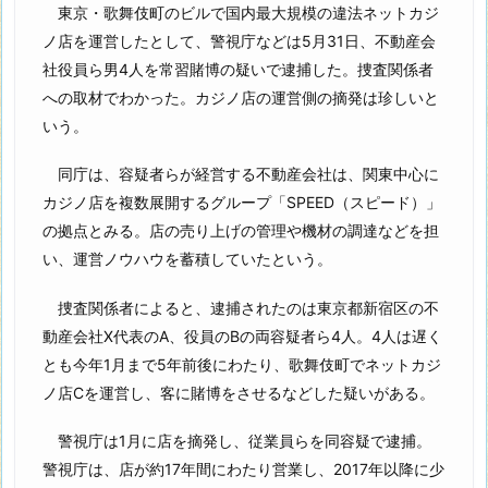
東京・歌舞伎町のビルで国内最大規模の違法ネットカジ
ノ店を運営したとして、警視庁などは5月31日、不動産会
社役員ら男4人を常習賭博の疑いで逮捕した。捜査関係者
への取材でわかった。カジノ店の運営側の摘発は珍しいと
いう。
同庁は、容疑者らが経営する不動産会社は、関東中心に
カジノ店を複数展開するグループ「SPEED（スピード）」
の拠点とみる。店の売り上げの管理や機材の調達などを担
い、運営ノウハウを蓄積していたという。
捜査関係者によると、逮捕されたのは東京都新宿区の不
動産会社X代表のA、役員のBの両容疑者ら4人。4人は遅く
とも今年1月まで5年前後にわたり、歌舞伎町でネットカジ
ノ店Cを運営し、客に賭博をさせるなどした疑いがある。
警視庁は1月に店を摘発し、従業員らを同容疑で逮捕。
警視庁は、店が約17年間にわたり営業し、2017年以降に少