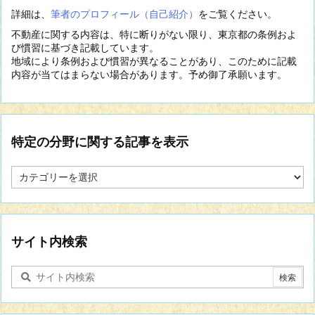
詳細は、
筆者のプロフィール（自己紹介）
をご覧ください。
不動産に関する内容は、特に断りがない限り、東京都の条例およ
び慣習に基づき記載しています。
地域により条例および慣習が異なることがあり、このために記載
内容が当てはまらない場合があります。予め御了承願います。
特定の分野に関する記事を表示
特
定
の
分
野
に
サイト内検索
関
す
る
記
事