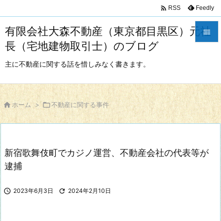

Feedly
RSS
有限会社大森不動産（東京都目黒区）元社

長（宅地建物取引士）のブログ

メニュ
主に不動産に関する話を惜しみなく書きます。

サイド


ホーム
>

不動産に関する事件
前へ

次へ
新宿歌舞伎町でカジノ運営、不動産会社の代表等が

検索
逮捕

2023年6月3日

2024年2月10日