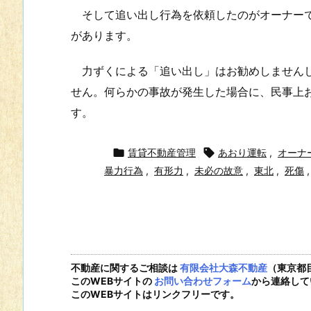
そして追い出し行為を依頼したのがオーナーで
があります。
力ずくによる「追い出し」はお勧めしませんし
せん。何らかの事故が発生した場合に、民事上
す。

賃貸不動産管理

あおり運転
,
オーナ
暴力行為
,
有形力
,
未必の故意
,
東北
,
死傷
,
不動産に関するご相談は
有限会社大森不動産
（東京都
このWEBサイトの
お問い合わせフォーム
から連絡して
このWEBサイトはリンクフリーです。