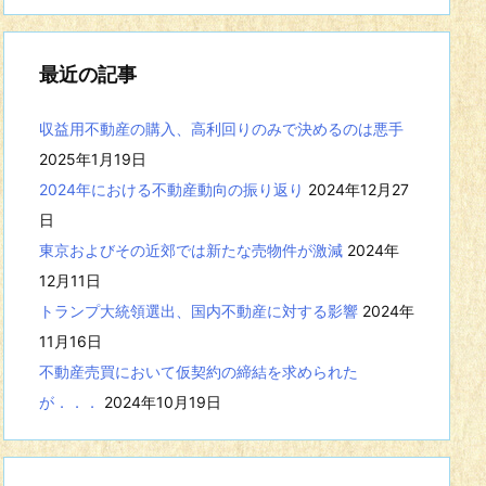
事
を
表
最近の記事
示
収益用不動産の購入、高利回りのみで決めるのは悪手
2025年1月19日
2024年における不動産動向の振り返り
2024年12月27
日
東京およびその近郊では新たな売物件が激減
2024年
12月11日
トランプ大統領選出、国内不動産に対する影響
2024年
11月16日
不動産売買において仮契約の締結を求められた
が．．．
2024年10月19日