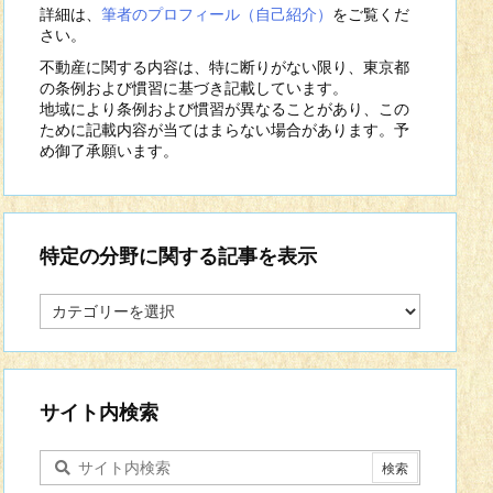
詳細は、
筆者のプロフィール（自己紹介）
をご覧くだ
さい。
不動産に関する内容は、特に断りがない限り、東京都
の条例および慣習に基づき記載しています。
地域により条例および慣習が異なることがあり、この
ために記載内容が当てはまらない場合があります。予
め御了承願います。
特定の分野に関する記事を表示
特
定
の
分
野
に
サイト内検索
関
す
る
記