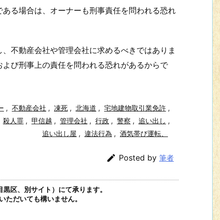
ある場合は、オーナーも刑事責任を問われる恐れ
、不動産会社や管理会社に求めるべきではありま
および刑事上の責任を問われる恐れがあるからで
ー
,
不動産会社
,
凍死
,
北海道
,
宅地建物取引業免許
,
殺人罪
,
甲信越
,
管理会社
,
行政
,
警察
,
追い出し
,
追い出し屋
,
違法行為
,
酒気帯び運転、

Posted by
筆者
目黒区、別サイト）にて承ります。
いただいても構いません。