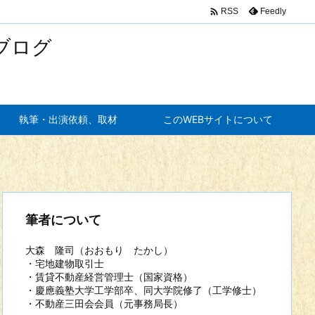

Feedly
RSS
ブログ
執筆・出演依頼、取材
このWEBサイトについて
筆者について
大森 隆司（おおもり たかし）
・宅地建物取引士
・賃貸不動産経営管理士（国家資格）
・慶應義塾大学工学部卒、同大学院修了（工学修士）
・不動産三田会会員（元事務局長）